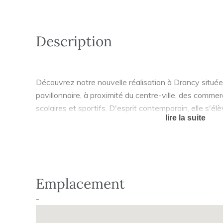
Description
Découvrez notre nouvelle réalisation à Drancy situ
pavillonnaire, à proximité du centre-ville, des comm
scolaires et sportifs. D'esprit contemporain, elle s'é
lire la suite
attique et offre des appartements lumineux, du studio
Majoritairement exposés sud ou ouest, ils sont tous 
jardin privatif. L'ensemble des logements proposent 
surfaces intérieures confortables ainsi qu'une place 
Emplacement
Idéale pour habiter ou investir, Drancy est au cœur d
-
est desservie par de nombreux axes routiers (A86 et 