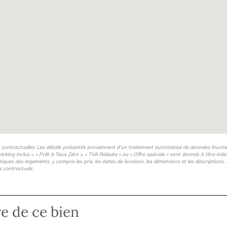
aris
 services
sports en commun
enis et de l'Aéroport du
s contractuelles. Les détails présentés proviennent d’un traitement automatisé de données fourni
arking inclus », « Prêt à Taux Zéro », « TVA Réduite » ou « Offre spéciale » sont donnés à titre ind
istiques des logements, y compris les prix, les dates de livraison, les dimensions et les description
s contractuels.
age isolant
re de ce bien
deau lumineux