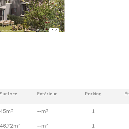
PTZ
)
Surface
Extérieur
Parking
É
45m²
--m²
1
46.72m²
--m²
1