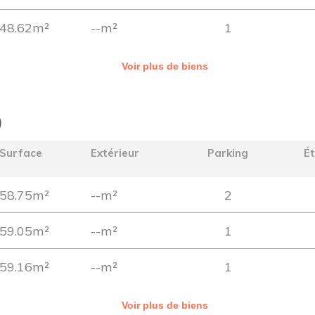
48.62m²
--m²
1
Voir plus de biens
)
Surface
Extérieur
Parking
É
58.75m²
--m²
2
59.05m²
--m²
1
59.16m²
--m²
1
Voir plus de biens