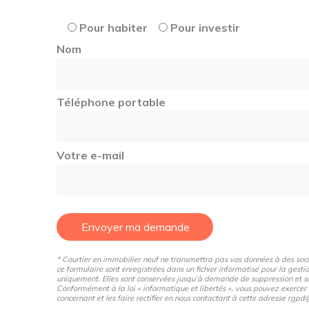
Parkings en sous-sol
Pour habiter
Pour investir
Nom
Téléphone portable
Prix indicatifs, non contractuels, modifiables sans pr
Votre e-mail
Envoyer ma demande
* Courtier en immobilier neuf ne transmettra pas vos données à des sociét
ce formulaire sont enregistrées dans un fichier informatisé pour la gestio
uniquement. Elles sont conservées jusqu’à demande de suppression et so
Conformément à la loi « informatique et libertés », vous pouvez exercer
concernant et les faire rectifier en nous contactant à cette adresse rg