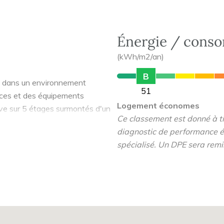
Énergie / cons
(kWh/m2/an)
B
ée dans un environnement
51
erces et des équipements
Logement économes
lève sur 5 étages surmontés d'un
Ce classement est donné à tit
 au 5 pièces !
diagnostic de performance é
spécialisé. Un DPE sera remi
prolongés par un balcon ou un
des plans optimisés et des
de parking en sous-sol.
e la Métropole du Grand Paris et
N2), par le RER B et le