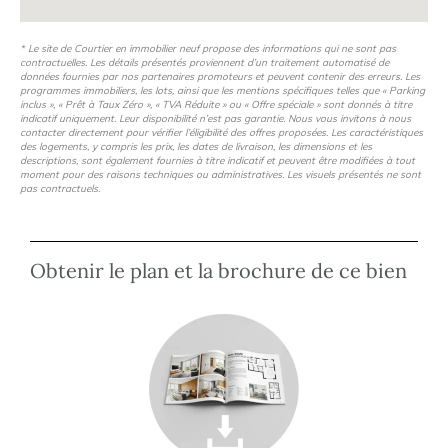
Dans une démarche environnementale consciente, la
réglementation thermique renforcée RT2012 -20%
* Le site de Courtier en immobilier neuf propose des informations qui ne sont pas
contractuelles. Les détails présentés proviennent d’un traitement automatisé de
profitera à tous ses résidents.
données fournies par nos partenaires promoteurs et peuvent contenir des erreurs. Les
programmes immobiliers, les lots, ainsi que les mentions spécifiques telles que « Parking
inclus », « Prêt à Taux Zéro », « TVA Réduite » ou « Offre spéciale » sont donnés à titre
indicatif uniquement. Leur disponibilité n’est pas garantie. Nous vous invitons à nous
Idéal pour votre résidence principale comme pour votre
contacter directement pour vérifier l’éligibilité des offres proposées. Les caractéristiques
des logements, y compris les prix, les dates de livraison, les dimensions et les
investissement locatif !
descriptions, sont également fournies à titre indicatif et peuvent être modifiées à tout
moment pour des raisons techniques ou administratives. Les visuels présentés ne sont
pas contractuels.
Promoteur national et tout particulièrement présent en
Auvergne-Rhône-Alpes depuis plus de 25 ans, Crédit
Agricole Immobilier vous propose, en tant qu’expert de la
Obtenir le plan et la brochure de ce bien
promotion immobilière, la résidence située à Bourgoin-
Jallieu.
N’hésitez pas à nous contacter pour votre projet de
résidence principale ou d’investissement locatif en VEFA
en Isère.
*source Google Maps