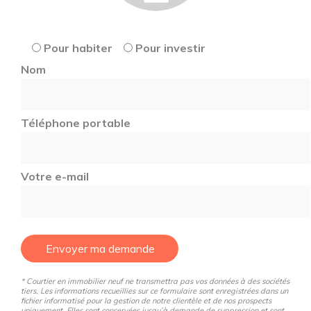
Une co-réalisation NEOXIA / CREDIT AGRICOLE
IMMOBILIER
Pour habiter
Pour investir
Nom
Téléphone portable
Votre e-mail
Envoyer ma demande
* Courtier en immobilier neuf ne transmettra pas vos données à des sociétés
tiers. Les informations recueillies sur ce formulaire sont enregistrées dans un
fichier informatisé pour la gestion de notre clientèle et de nos prospects
uniquement. Elles sont conservées jusqu’à demande de suppression et sont