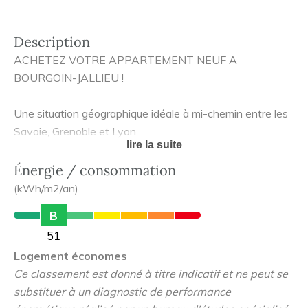
Description
ACHETEZ VOTRE APPARTEMENT NEUF A
BOURGOIN-JALLIEU !
Une situation géographique idéale à mi-chemin entre les
Savoie, Grenoble et Lyon.
lire la suite
Idéalement située, la ville de Bourgoin-Jallieu est à
Énergie / consommation
proximité des plus gros bassins d’emploi de la région qui
(kWh/m2/an)
comptent de nombreux sièges sociaux (VALEO,
B
LAFARGE, EDF, HEWLETT PACKARD…). Elle est très
51
bien desservie par le TER, en gare de Bourgoin-Jallieu, qui
Logement économes
mène à Lyon Part-Dieu en 25min* et à Paris Gare de
Ce classement est donné à titre indicatif et ne peut se
Lyon en 2h30*. Les autoroutes A43 et A48 facilitent les
substituer à un diagnostic de performance
déplacements vers Lyon et Grenoble et mènent à leurs