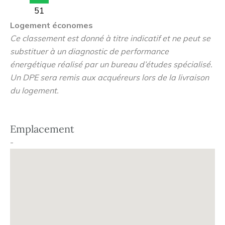
51
1m10 de hauteur…).
Logement économes
À l’extérieur, ceux-ci pourront profiter d’une grande
Ce classement est donné à titre indicatif et ne peut se
terrasse et un bel espace vert aménagé avec
substituer à un diagnostic de performance
boulodrome couvert et bacs potagers surélevés.
énergétique réalisé par un bureau d’études spécialisé.
Un DPE sera remis aux acquéreurs lors de la livraison
du logement.
Emplacement
-