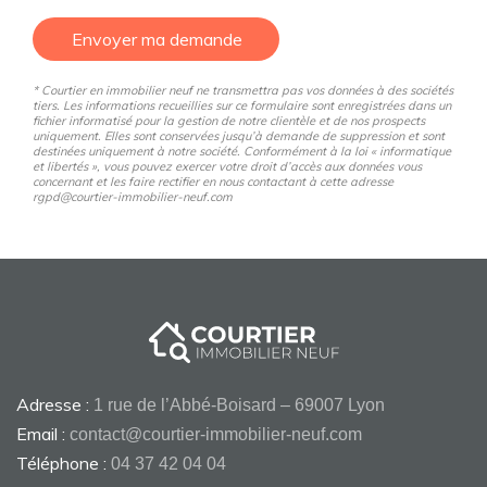
Envoyer ma demande
* Courtier en immobilier neuf ne transmettra pas vos données à des sociétés
tiers. Les informations recueillies sur ce formulaire sont enregistrées dans un
fichier informatisé pour la gestion de notre clientèle et de nos prospects
uniquement. Elles sont conservées jusqu’à demande de suppression et sont
destinées uniquement à notre société. Conformément à la loi « informatique
et libertés », vous pouvez exercer votre droit d’accès aux données vous
concernant et les faire rectifier en nous contactant à cette adresse
rgpd@courtier-immobilier-neuf.com
Adresse :
1 rue de l’Abbé-Boisard – 69007 Lyon
Email :
contact@courtier-immobilier-neuf.com
Téléphone :
04 37 42 04 04