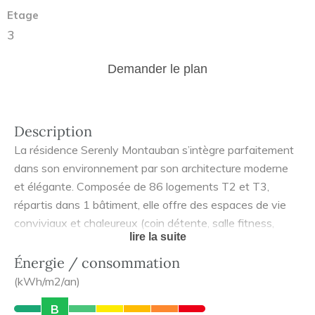
Etage
3
Demander le plan
Description
La résidence Serenly Montauban s’intègre parfaitement
dans son environnement par son architecture moderne
et élégante. Composée de 86 logements T2 et T3,
répartis dans 1 bâtiment, elle offre des espaces de vie
conviviaux et chaleureux (coin détente, salle fitness,
lire la suite
cuisine collaborative, salon de beauté...).
Meublés et équipés, les logements ont été pensés pour
Énergie / consommation
garantir une autonomie totale et simplifier le quotidien
(kWh/m2/an)
des résidents (cuisines entièrement équipées avec de
B
nombreux rangements, salles d’eau adaptées, prises à