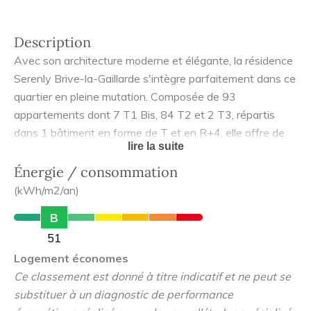
Description
Avec son architecture moderne et élégante, la résidence
Serenly Brive-la-Gaillarde s'intègre parfaitement dans ce
quartier en pleine mutation. Composée de 93
appartements dont 7 T1 Bis, 84 T2 et 2 T3, répartis
dans 1 bâtiment en forme de T et en R+4, elle offre de
lire la suite
beaux espaces de vie pratiques et conviviaux (salon,
salle de fitness, cuisine collaborative...).
Énergie / consommation
À l'extérieur, les résidents pourront profiter d'espaces
(kWh/m2/an)
verts communs aménagés, d'une terrasse et d'un terrain
B
de pétanque, pour favoriser les activités et le lien social.
51
Un grand parking aérien, un local vélos et un double
Logement économes
accès dans cette résidence sécurisée faciliteront la vie
Ce classement est donné à titre indicatif et ne peut se
quotidienne des habitants.
substituer à un diagnostic de performance