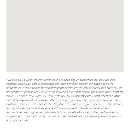
* Le site de Courtier en immobilier neuf propose des informations qui ne sont pas
contractuelles. Les détails présentés proviennent d’un traitement automatisé de
données fournies par nos partenaires promoteurs et peuvent contenir des erreurs. Les
programmes immobiliers, les lots, ainsi que les mentions spécifiques telles que « Parking
inclus », « Prêt à Taux Zéro », « TVA Réduite » ou « Offre spéciale » sont donnés à titre
indicatif uniquement. Leur disponibilité n’est pas garantie. Nous vous invitons à nous
contacter directement pour vérifier l’éligibilité des offres proposées. Les caractéristiques
des logements, y compris les prix, les dates de livraison, les dimensions et les
descriptions, sont également fournies à titre indicatif et peuvent être modifiées à tout
moment pour des raisons techniques ou administratives. Les visuels présentés ne sont
pas contractuels.