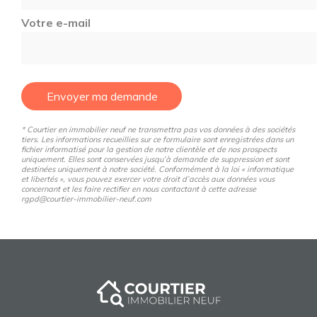
Votre e-mail
Envoyer ma demande
* Courtier en immobilier neuf ne transmettra pas vos données à des sociétés
tiers. Les informations recueillies sur ce formulaire sont enregistrées dans un
fichier informatisé pour la gestion de notre clientèle et de nos prospects
uniquement. Elles sont conservées jusqu’à demande de suppression et sont
destinées uniquement à notre société. Conformément à la loi « informatique
et libertés », vous pouvez exercer votre droit d’accès aux données vous
concernant et les faire rectifier en nous contactant à cette adresse
rgpd@courtier-immobilier-neuf.com