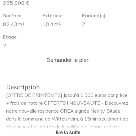
255 000 €
Surface
Extérieur
Parking(s)
82.43m²
10.4m²
2
Etage
2
Demander le plan
Description
[OFFRE DE PRINTEMPS] Jusqu'à 1 500 euros par pièce
+ frais de notaire OFFERTS ! NOUVEAUTE - Découvrez
notre nouvelle résidence OREA signée Nexity. Située
dans la commune de Wittelsheim, à 15min seulement de
Mulhouse et à l'entrée de la vallée de Thann, elle est
lire la suite
idéalement localisée dans un cadre résidentiel et