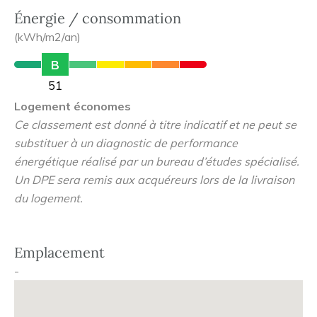
champêtre. Vous apprécierez la proximité de la forêt de
Énergie / consommation
Nonnenbruch, ainsi que le centre-ville à 800m. Profitez
(kWh/m2/an)
de tous les services de proximité proche de votre
B
résidence : écoles, collèges, lycée, commerces et
51
complexes sportifs afin d'occuper votre temps libre. La
Logement économes
résidence Oréa vous propose des appartements
Ce classement est donné à titre indicatif et ne peut se
lumineux du studio au 4 pièces. Chaque logement se
substituer à un diagnostic de performance
prolonge par un vaste extérieur (balcon ou jardin) afin de
énergétique réalisé par un bureau d’études spécialisé.
vous permettre de profiter du bon temps. Pour assurer
Un DPE sera remis aux acquéreurs lors de la livraison
votre confort et votre sécurité, bénéficiez d'une place de
du logement.
parking.
Emplacement
-