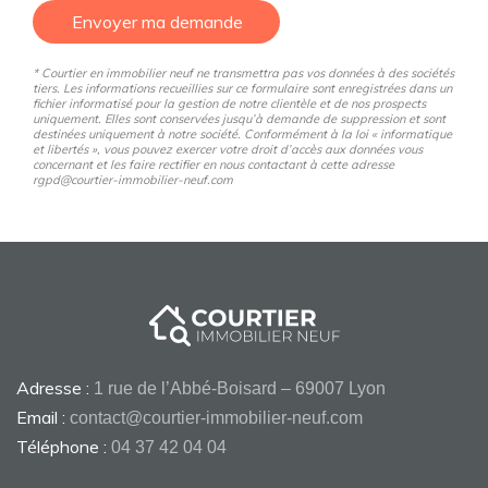
Envoyer ma demande
* Courtier en immobilier neuf ne transmettra pas vos données à des sociétés
tiers. Les informations recueillies sur ce formulaire sont enregistrées dans un
fichier informatisé pour la gestion de notre clientèle et de nos prospects
uniquement. Elles sont conservées jusqu’à demande de suppression et sont
destinées uniquement à notre société. Conformément à la loi « informatique
et libertés », vous pouvez exercer votre droit d’accès aux données vous
concernant et les faire rectifier en nous contactant à cette adresse
rgpd@courtier-immobilier-neuf.com
Adresse :
1 rue de l’Abbé-Boisard – 69007 Lyon
Email :
contact@courtier-immobilier-neuf.com
Téléphone :
04 37 42 04 04