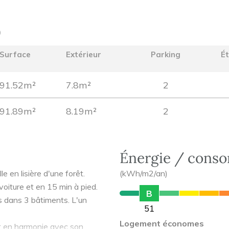
)
Surface
Extérieur
Parking
É
91.52m²
7.8m²
2
91.89m²
8.19m²
2
Énergie / cons
e en lisière d'une forêt.
(kWh/m2/an)
oiture et en 15 min à pied.
B
is dans 3 bâtiments. L'un
51
Logement économes
st en harmonie avec son