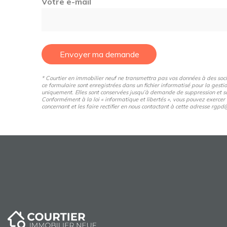
Votre e-mail
Envoyer ma demande
* Courtier en immobilier neuf ne transmettra pas vos données à des sociét
ce formulaire sont enregistrées dans un fichier informatisé pour la gestio
uniquement. Elles sont conservées jusqu’à demande de suppression et so
Conformément à la loi « informatique et libertés », vous pouvez exercer
concernant et les faire rectifier en nous contactant à cette adresse rg