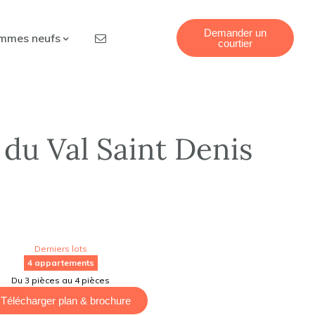
Demander un
mmes neufs
courtier
du Val Saint Denis
Derniers lots
4 appartements
Du 3 pièces au 4 pièces
Télécharger plan & brochure