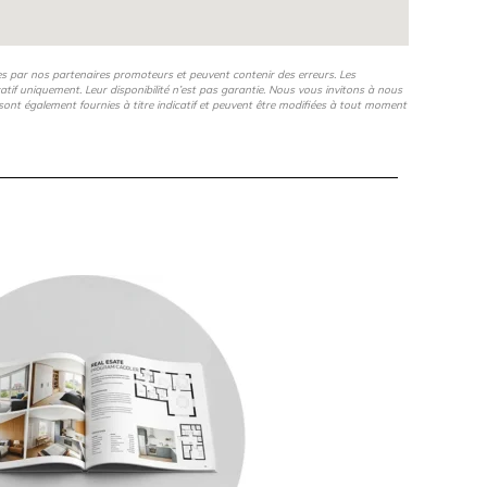
es par nos partenaires promoteurs et peuvent contenir des erreurs. Les
icatif uniquement. Leur disponibilité n’est pas garantie. Nous vous invitons à nous
s, sont également fournies à titre indicatif et peuvent être modifiées à tout moment