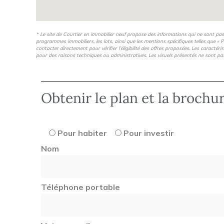
* Le site de Courtier en immobilier neuf propose des informations qui ne sont pa
programmes immobiliers, les lots, ainsi que les mentions spécifiques telles que « P
contacter directement pour vérifier l’éligibilité des offres proposées. Les caractér
pour des raisons techniques ou administratives. Les visuels présentés ne sont pa
Obtenir le plan et la brochu
Pour habiter
Pour investir
Nom
Téléphone portable