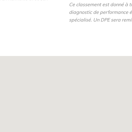
Ce classement est donné à tit
ales et une végétation
diagnostic de performance é
spécialisé. Un DPE sera remi
t prolongés d'un espace
uisine équipée et placard
n cellier.
n local vélo.