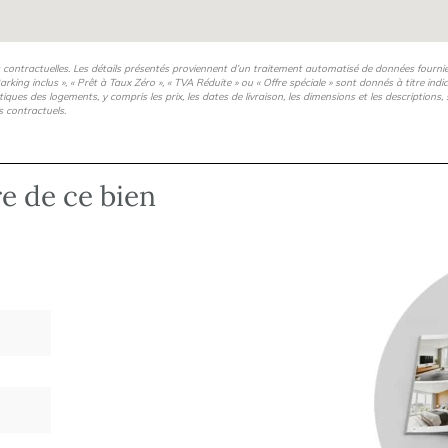
s contractuelles. Les détails présentés proviennent d’un traitement automatisé de données fourni
arking inclus », « Prêt à Taux Zéro », « TVA Réduite » ou « Offre spéciale » sont donnés à titre ind
istiques des logements, y compris les prix, les dates de livraison, les dimensions et les description
s contractuels.
re de ce bien