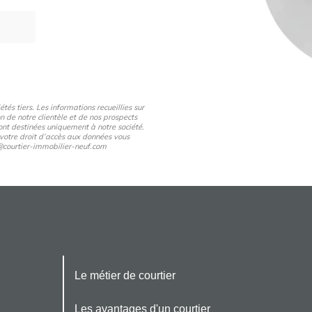
és tiers. Les informations recueillies sur
n de notre clientèle et de nos prospects
nt destinées uniquement à notre société.
 votre droit d’accès aux données vous
pd@courtier-immobilier-neuf.com
Le métier de courtier
Les avantages d'un courtier