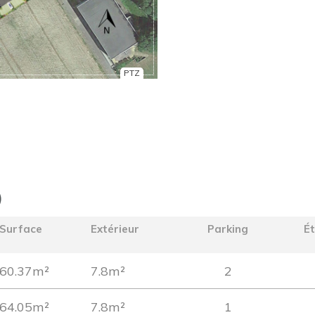
PTZ
)
Surface
Extérieur
Parking
É
60.37m²
7.8m²
2
64.05m²
7.8m²
1