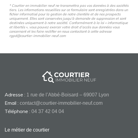
* Courtier en immobilier neuf ne transmettra pas vos données à des sociétés
tiers. Les informations recueillies sur ce formulaire sont enregistrées dans un
fichier informatisé pour la gestion de notre clientèle et de nos prospects
uniquement. Elles sont conservées jusqu’à demande de suppression et sont
destinées uniquement à notre société. Conformément à la loi « informatique
et libertés », vous pouvez exercer votre droit d’accès aux données vous
concernant et les faire rectifier en nous contactant à cette adresse
rgpd@courtier-immobilier-neuf.com
Adresse :
1 rue de l’Abbé-Boisard – 69007 Lyon
Email :
contact@courtier-immobilier-neuf.com
Téléphone :
04 37 42 04 04
Le métier de courtier