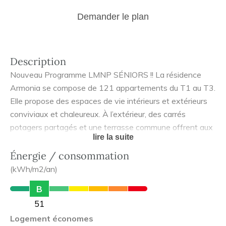
Demander le plan
Description
Nouveau Programme LMNP SÉNIORS !! La résidence
Armonia se compose de 121 appartements du T1 au T3.
Elle propose des espaces de vie intérieurs et extérieurs
conviviaux et chaleureux. À l’extérieur, des carrés
potagers partagés et une terrasse commune offrent aux
lire la suite
résidents des moments de détente. À l’intérieur, des
espaces communs cosy favorisent le lien social. Ainsi, les
Énergie / consommation
résidents ont à leur disposition un espace détente, une
(kWh/m2/an)
cuisine collaborative, une salle de fitness, un salon de
B
coiffure et de beauté et une salle de télémédecine. Des
51
espaces de vie chaleureux La résidence offre des
Logement économes
espaces de vie communs conviviaux : • Espace détente