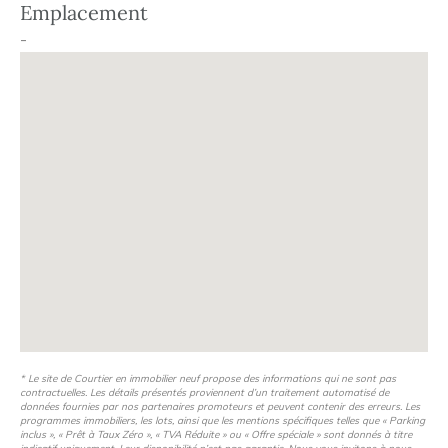
Emplacement
chaussée, un local accueille votre vélo, des celliers et des
-
caves sont également à votre disposition. Les
prestations intérieures sont à la hauteur de votre
nouveau lieu de vie.
Starlette
Les avantages
Dans le « nouveau » Strasbourg, à côté de la future
école hôtelière Vatel
A 10 mn de la place Kléber
Une véritable qualité de vie dans un quartier vert avec
de multiples espaces piétonniers
Belle promenade plantée le long des quais du bassin
Vauban
* Le site de Courtier en immobilier neuf propose des informations qui ne sont pas
contractuelles. Les détails présentés proviennent d’un traitement automatisé de
données fournies par nos partenaires promoteurs et peuvent contenir des erreurs. Les
programmes immobiliers, les lots, ainsi que les mentions spécifiques telles que « Parking
inclus », « Prêt à Taux Zéro », « TVA Réduite » ou « Offre spéciale » sont donnés à titre