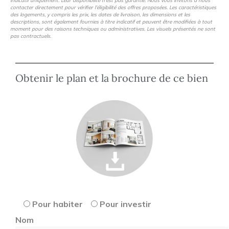
indicatif uniquement. Leur disponibilité n’est pas garantie. Nous vous invitons à nous
Les prestations
contacter directement pour vérifier l’éligibilité des offres proposées. Les caractéristiques
des logements, y compris les prix, les dates de livraison, les dimensions et les
descriptions, sont également fournies à titre indicatif et peuvent être modifiées à tout
moment pour des raisons techniques ou administratives. Les visuels présentés ne sont
Conception du bâtiment conforme à la RE2020
pas contractuels.
Obtenir le plan et la brochure de ce bien
Prix indicatifs, non contractuels, modifiables sans préavis
Pour habiter
Pour investir
Nom