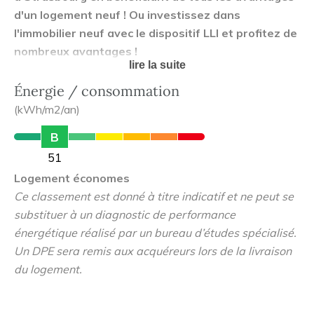
d'un logement neuf ! Ou investissez dans
l'immobilier neuf avec le dispositif LLI et profitez de
nombreux avantages !
lire la suite
Venez découvrir votre nouvelle adresse s'inscrivant dans
Énergie / consommation
le principal projet urbain de Strasbourg entre le centre-
(kWh/m2/an)
ville et le Rhin. Située dans le quartier Starlette, à
B
proximité immédiate de la station de tramway Starcoop,
51
notre résidence haut de gamme se distingue par un
Logement économes
concept architectural singulier et l'adoption de matériaux
Ce classement est donné à titre indicatif et ne peut se
nobles, briques, bois et aluminium.
substituer à un diagnostic de performance
énergétique réalisé par un bureau d’études spécialisé.
Du studio aux 5 pièces, les appartements traversants
Un DPE sera remis aux acquéreurs lors de la livraison
pour la plupart profitent de vues d'exception sur le bassin
du logement.
Vauban, Strasbourg-centre et le futur parc du Petit-Rhin
de plus de 5 ha. Idéalement orientées, de grandes
terrasses privatives s'ouvrent au 6e étage. Au rez-de-