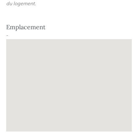
du logement.
Particularités
Energie
: Chauffe eau thermodynamique, Pompe à
Emplacement
chaleur
-
Environnement
: Campagne, Intra-muros, Espace
verts, Aire urbaine, Parking aérien, Coeur de ville,
Quartier prisé
Service
: Local poussette, Local vélo, Jardin paysagé
Sécurité
: Digicode
Usage
: Cuisine équipée, Sèche serviette, Parquet,
Terrasse