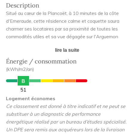
Description
Situé au cœur de la Plancoët, à 10 minutes de la côte
d'Emeraude, cette résidence calme et coquette saura
charmer ses locataires par sa proximité de toutes les
commodités utiles et sa vue dégagée sur l'Arguemon
lire la suite
Points forts quartier
Énergie / consommation
Central
(kWh/m2/an)
Proche de tout commerce
Calme
B
51
Points forts résidence
Logement économes
Ce classement est donné à titre indicatif et ne peut se
Appartements rénovés
substituer à un diagnostic de performance
Appartements traversants
énergétique réalisé par un bureau d’études spécialisé.
Jardins privatifs et collectif
Un DPE sera remis aux acquéreurs lors de la livraison
Sans vis à vis expo sud