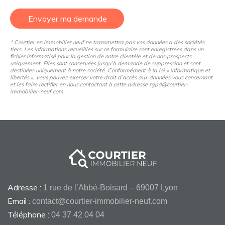
Envoyer ma demande
* Courtier en immobilier neuf ne transmettra pas vos données à des sociétés
tiers. Les informations recueillies sur ce formulaire sont enregistrées dans un
fichier informatisé pour la gestion de notre clientèle et de nos prospects
uniquement. Elles sont conservées jusqu’à demande de suppression et sont
destinées uniquement à notre société. Conformément à la loi « informatique et
libertés », vous pouvez exercer votre droit d’accès aux données vous concernant
et les faire rectifier en nous contactant à cette adresse rgpd@courtier-
immobilier-neuf.com
Adresse :
1 rue de l’Abbé-Boisard – 69007 Lyon
Email :
contact@courtier-immobilier-neuf.com
Téléphone :
04 37 42 04 04