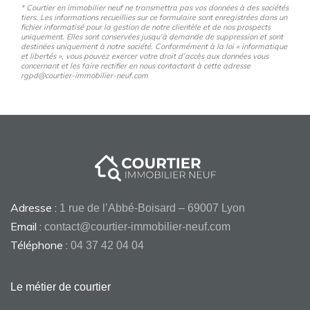
* Courtier en immobilier neuf ne transmettra pas vos données à des sociétés
tiers. Les informations recueillies sur ce formulaire sont enregistrées dans un
fichier informatisé pour la gestion de notre clientèle et de nos prospects
uniquement. Elles sont conservées jusqu’à demande de suppression et sont
destinées uniquement à notre société. Conformément à la loi « informatique
et libertés », vous pouvez exercer votre droit d’accès aux données vous
concernant et les faire rectifier en nous contactant à cette adresse
rgpd@courtier-immobilier-neuf.com
Adresse :
1 rue de l’Abbé-Boisard – 69007 Lyon
Email :
contact@courtier-immobilier-neuf.com
Téléphone :
04 37 42 04 04
Le métier de courtier