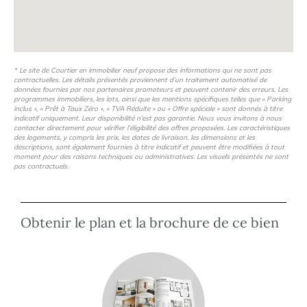
Co-promotion avec NEXITY
* Le site de Courtier en immobilier neuf propose des informations qui ne sont pas
contractuelles. Les détails présentés proviennent d’un traitement automatisé de
données fournies par nos partenaires promoteurs et peuvent contenir des erreurs. Les
programmes immobiliers, les lots, ainsi que les mentions spécifiques telles que « Parking
inclus », « Prêt à Taux Zéro », « TVA Réduite » ou « Offre spéciale » sont donnés à titre
indicatif uniquement. Leur disponibilité n’est pas garantie. Nous vous invitons à nous
Prix indicatifs, non contractuels, modifiables sans préavis.
contacter directement pour vérifier l’éligibilité des offres proposées. Les caractéristiques
des logements, y compris les prix, les dates de livraison, les dimensions et les
descriptions, sont également fournies à titre indicatif et peuvent être modifiées à tout
moment pour des raisons techniques ou administratives. Les visuels présentés ne sont
pas contractuels.
Obtenir le plan et la brochure de ce bien