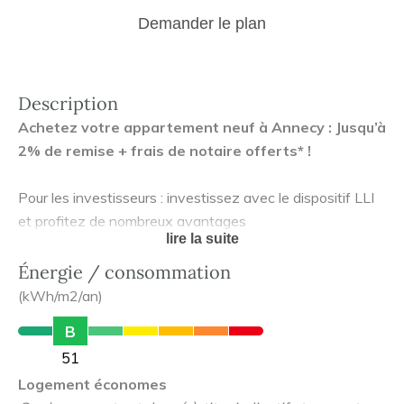
Demander le plan
Description
Achetez votre appartement neuf à Annecy : Jusqu’à
2% de remise + frais de notaire offerts* !
Pour les investisseurs : investissez avec le dispositif LLI
et profitez de nombreux avantages
lire la suite
Devenez propriétaire de votre appartement,
du 2 au 5
Énergie / consommation
pièces
, au sein d'une résidence centrale, à seulement 15
(kWh/m2/an)
min. à pied du centre d'Annecy !
B
51
Tous les logements, à l’orientation et à l’agencement
Logement économes
étudiés, bénéficient d’un espace extérieur :
balcon
ou