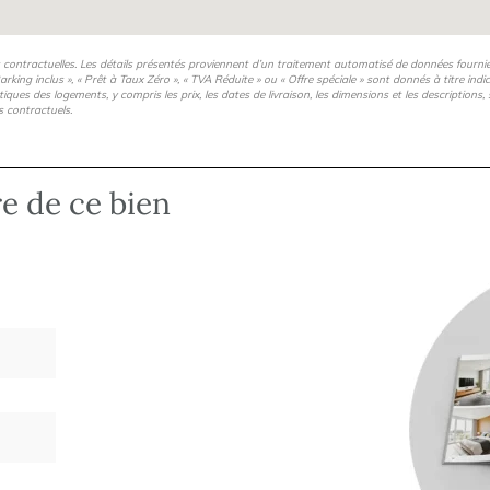
s contractuelles. Les détails présentés proviennent d’un traitement automatisé de données fourni
arking inclus », « Prêt à Taux Zéro », « TVA Réduite » ou « Offre spéciale » sont donnés à titre ind
istiques des logements, y compris les prix, les dates de livraison, les dimensions et les description
s contractuels.
re de ce bien