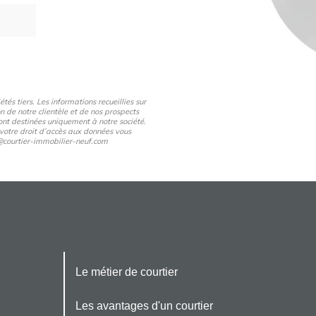
és tiers. Les informations recueillies sur
n de notre clientèle et de nos prospects
nt destinées uniquement à notre société.
 votre droit d’accès aux données vous
pd@courtier-immobilier-neuf.com
Le métier de courtier
Les avantages d'un courtier