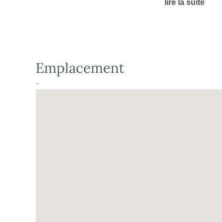
lire la suite
panorama-caluire.fr.
Emplacement
-