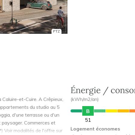
PTZ
Énergie / cons
Caluire-et-Cuire. A Crêpieux,
(kWh/m2/an)
s appartements du studio au 5
B
oggia, d'une terrasse ou d'un
51
ert paysager. Commerces et
Logement économes
) Voir modalités de l'offre sur