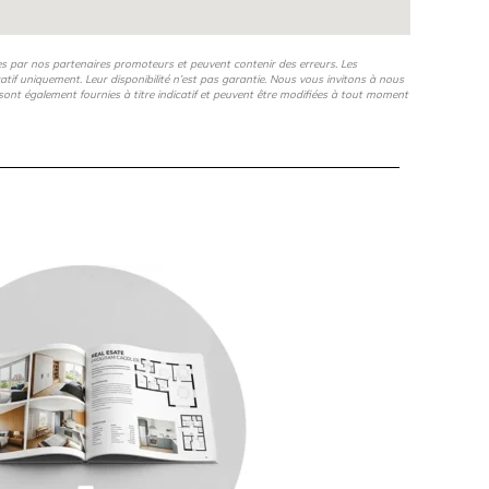
es par nos partenaires promoteurs et peuvent contenir des erreurs. Les
icatif uniquement. Leur disponibilité n’est pas garantie. Nous vous invitons à nous
s, sont également fournies à titre indicatif et peuvent être modifiées à tout moment