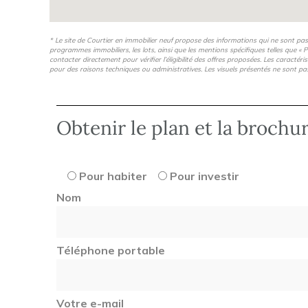
* Le site de Courtier en immobilier neuf propose des informations qui ne sont pa
programmes immobiliers, les lots, ainsi que les mentions spécifiques telles que « P
contacter directement pour vérifier l’éligibilité des offres proposées. Les caractér
pour des raisons techniques ou administratives. Les visuels présentés ne sont pa
Obtenir le plan et la brochu
Pour habiter
Pour investir
Nom
Téléphone portable
Votre e-mail