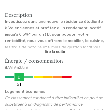
Description
Investissez dans une nouvelle résidence étudiante
à Valenciennes et profitez d’un rendement locatif
jusqu’à 6,5%* par an ! Et pour booster votre
rentabilité, nous vous offrons le mobilier, la cuisine,
les frais de notaire et 6 mois de gestion locative !
lire la suite
La ville abrite notamment Rubika, l'une des meilleures
Énergie / consommation
facultés de Design produit de France, située à seulement
(kWh/m2/an)
5 min en vélo, ou à 16 min en tramway dont l’arrêt se
B
situe à seulement 5 min. à pied. Toutes proches, les
51
universités de Polytechnique des Hauts-de-France, l’IUT
Logement économes
ainsi que le centre Hospitalier de Valenciennes viennent
Ce classement est donné à titre indicatif et ne peut se
conforter le besoin de nombreux jeunes actifs et
substituer à un diagnostic de performance
d'étudiants à la recherche de logements.