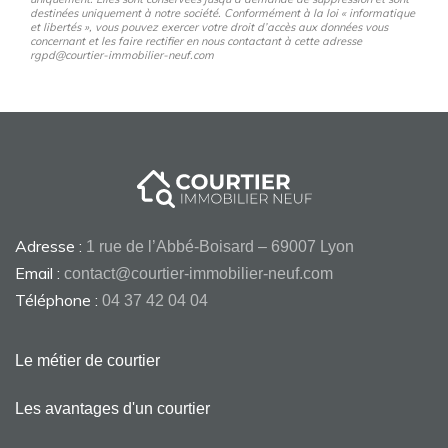
destinées uniquement à notre société. Conformément à la loi « informatique
et libertés », vous pouvez exercer votre droit d’accès aux données vous
concernant et les faire rectifier en nous contactant à cette adresse
rgpd@courtier-immobilier-neuf.com
Adresse :
1 rue de l’Abbé-Boisard – 69007 Lyon
Email :
contact@courtier-immobilier-neuf.com
Téléphone :
04 37 42 04 04
Le métier de courtier
Les avantages d'un courtier