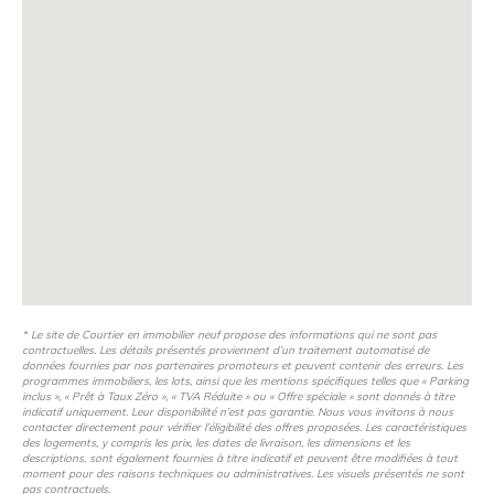
* Le site de Courtier en immobilier neuf propose des informations qui ne sont pas
contractuelles. Les détails présentés proviennent d’un traitement automatisé de
données fournies par nos partenaires promoteurs et peuvent contenir des erreurs. Les
programmes immobiliers, les lots, ainsi que les mentions spécifiques telles que « Parking
inclus », « Prêt à Taux Zéro », « TVA Réduite » ou « Offre spéciale » sont donnés à titre
indicatif uniquement. Leur disponibilité n’est pas garantie. Nous vous invitons à nous
contacter directement pour vérifier l’éligibilité des offres proposées. Les caractéristiques
des logements, y compris les prix, les dates de livraison, les dimensions et les
descriptions, sont également fournies à titre indicatif et peuvent être modifiées à tout
moment pour des raisons techniques ou administratives. Les visuels présentés ne sont
pas contractuels.