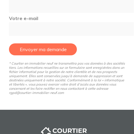
Votre e-mail
Envoyer ma demande
* Courtier en immobilier neuf ne transmettra pas vos données à des sociétés
tiers. Les informations recueillies sur ce formulaire sont enregistrées dans un
fichier informatisé pour la gestion de notre clientèle et de nos prospects
uniquement. Elles sont conservées jusqu’à demande de suppression et sont
destinées uniquement à notre société. Conformément à la loi « informatique
et libertés », vous pouvez exercer votre droit d’accès aux données vous
concernant et les faire rectifier en nous contactant à cette adresse
rgpd@courtier-immobilier-neuf.com