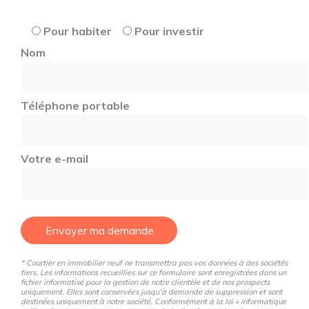
bancs et de tables, un boulodrome ainsi qu’un espace
guinguette avec kiosque et cuisine d’été. S’engager
Pour habiter
Pour investir
contre l’isolement et le cloisonnement des populations,
Nom
proposer des espaces de vie de qualité où se
rencontrent, échangent et se mêlent diverses influences
sont les clés du bien vivre et du bien vieillir ensemble !
Téléphone portable
Bienvenue chez Melty Home !
Votre e-mail
Envoyer ma demande
* Courtier en immobilier neuf ne transmettra pas vos données à des sociétés
tiers. Les informations recueillies sur ce formulaire sont enregistrées dans un
fichier informatisé pour la gestion de notre clientèle et de nos prospects
uniquement. Elles sont conservées jusqu’à demande de suppression et sont
destinées uniquement à notre société. Conformément à la loi « informatique