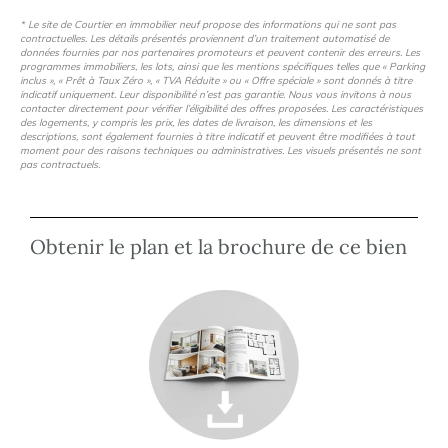
Parfaitement sécurisée, Melty Home propose un
* Le site de Courtier en immobilier neuf propose des informations qui ne sont pas
système d’accès vigik, des caméras de vidéosurveillance,
contractuelles. Les détails présentés proviennent d’un traitement automatisé de
données fournies par nos partenaires promoteurs et peuvent contenir des erreurs. Les
des locaux vélo et des places de parking en sous-sol.
programmes immobiliers, les lots, ainsi que les mentions spécifiques telles que « Parking
inclus », « Prêt à Taux Zéro », « TVA Réduite » ou « Offre spéciale » sont donnés à titre
Aux portes de la résidence, les nombreux commerces de
indicatif uniquement. Leur disponibilité n’est pas garantie. Nous vous invitons à nous
contacter directement pour vérifier l’éligibilité des offres proposées. Les caractéristiques
proximité vous offrent une véritable vie de quartier dont
des logements, y compris les prix, les dates de livraison, les dimensions et les
descriptions, sont également fournies à titre indicatif et peuvent être modifiées à tout
notamment, une crèche ainsi qu’un cabinet médical en
moment pour des raisons techniques ou administratives. Les visuels présentés ne sont
pas contractuels.
pied d’immeuble. Première résidence intergénérationnelle
de la région toulousaine, Melty Home propose un habitat
mixte favorisant le bien vivre et le bien vieillir chez soi.
Obtenir le plan et la brochure de ce bien
Inclusif et participatif, notre nouveau programme
s’adresse à tout le monde et à tous les âges. Ici,
différentes générations (étudiants, familles, personnes
âgées) sont réunies dans un même ensemble immobilier
et partagent des équipements communs propices aux
rencontres et à la convivialité. Élément central de notre
projet, le cœur d’îlot paysager abrite à l’ombre des arbres
de hautes tiges, une grande terrasse aménagée de