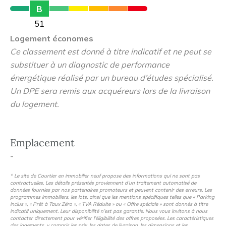
B
de prestations de qualité, soigneusement sélectionnés.
51
Elles seront parfaitement équipés pour répondre à tous
Logement économes
vos besoins. Les espaces de vie sont spacieux, lumineux
Ce classement est donné à titre indicatif et ne peut se
offrant ainsi un espace de vie élégant, au charme unique.
substituer à un diagnostic de performance
Chaque maison propose un jardin verdoyant pouvant
énergétique réalisé par un bureau d’études spécialisé.
accueillir une piscine privative.
Un DPE sera remis aux acquéreurs lors de la livraison
du logement.
Situées dans ce quartier calme à proximité du centre-ville
de Biarritz, vous pourrez profiter de la douceur de vivre
de la ville côtière dans un cadre d'exception.
Emplacement
-
* Le site de Courtier en immobilier neuf propose des informations qui ne sont pas
contractuelles. Les détails présentés proviennent d’un traitement automatisé de
données fournies par nos partenaires promoteurs et peuvent contenir des erreurs. Les
programmes immobiliers, les lots, ainsi que les mentions spécifiques telles que « Parking
inclus », « Prêt à Taux Zéro », « TVA Réduite » ou « Offre spéciale » sont donnés à titre
indicatif uniquement. Leur disponibilité n’est pas garantie. Nous vous invitons à nous
contacter directement pour vérifier l’éligibilité des offres proposées. Les caractéristiques
des logements, y compris les prix, les dates de livraison, les dimensions et les