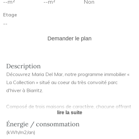
--m²
--m²
Non
Etage
--
Demander le plan
Description
Découvrez Maria Del Mar, notre programme immobilier «
La Collection » situé au coeur du très convoité parc
d'hiver à Biarritz.
Composé de trois maisons de caractère, chacune offrant
lire la suite
un confort et des équipements haut-de-gamme, pour un
ensemble immobilier intimiste et élégant.
Énergie / consommation
(kWh/m2/an)
Les maisons seront composées de matériaux nobles et