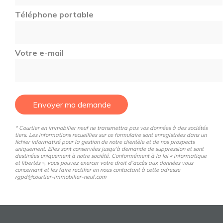
Téléphone portable
Votre e-mail
Envoyer ma demande
* Courtier en immobilier neuf ne transmettra pas vos données à des sociétés
tiers. Les informations recueillies sur ce formulaire sont enregistrées dans un
fichier informatisé pour la gestion de notre clientèle et de nos prospects
uniquement. Elles sont conservées jusqu’à demande de suppression et sont
destinées uniquement à notre société. Conformément à la loi « informatique
et libertés », vous pouvez exercer votre droit d’accès aux données vous
concernant et les faire rectifier en nous contactant à cette adresse
rgpd@courtier-immobilier-neuf.com