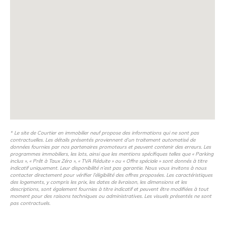
communes voisines, ainsi que l’esprit vacances du bord
de mer au quotidien.
Les prestations de confort des Maisons :
Jardin privatif en pleine propriété – Terrasse et pergola
bois Garage privatif
Accès résidence privé et sécurisé
* Le site de Courtier en immobilier neuf propose des informations qui ne sont pas
contractuelles. Les détails présentés proviennent d’un traitement automatisé de
données fournies par nos partenaires promoteurs et peuvent contenir des erreurs. Les
programmes immobiliers, les lots, ainsi que les mentions spécifiques telles que « Parking
inclus », « Prêt à Taux Zéro », « TVA Réduite » ou « Offre spéciale » sont donnés à titre
indicatif uniquement. Leur disponibilité n’est pas garantie. Nous vous invitons à nous
contacter directement pour vérifier l’éligibilité des offres proposées. Les caractéristiques
des logements, y compris les prix, les dates de livraison, les dimensions et les
descriptions, sont également fournies à titre indicatif et peuvent être modifiées à tout
moment pour des raisons techniques ou administratives. Les visuels présentés ne sont
pas contractuels.