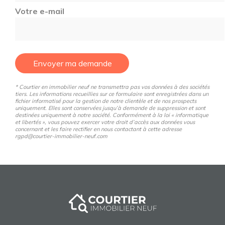
Votre e-mail
Envoyer ma demande
* Courtier en immobilier neuf ne transmettra pas vos données à des sociétés
tiers. Les informations recueillies sur ce formulaire sont enregistrées dans un
fichier informatisé pour la gestion de notre clientèle et de nos prospects
uniquement. Elles sont conservées jusqu’à demande de suppression et sont
destinées uniquement à notre société. Conformément à la loi « informatique
et libertés », vous pouvez exercer votre droit d’accès aux données vous
concernant et les faire rectifier en nous contactant à cette adresse
rgpd@courtier-immobilier-neuf.com