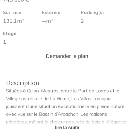
Surface
Extérieur
Parking(s)
131.1m²
--m²
2
Etage
1
Demander le plan
Description
Situées à Gujan-Mestras, entre le Port de Larros et le
Village ostréïcole de La Hume, Les Villas Lamajour
jouissent d’une situation exceptionnelle en pleine nature
avec vue sur le Bassin d’Arcachon. Les maisons
privatives, mêlant la chaleur naturelle du bois à l’élégance
lire la suite
des lambrequins, s’inscrivent parfaitement dans le