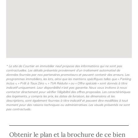
* Le site de Courtier en immobilier neuf propose des informations qui ne sont pas
contractuelles. Les détails présentés proviennent d’un traitement automatisé de
données fournies par nos partenaires promoteurs et peuvent contenir des erreurs. Les
programmes immobiliers, les lots, ainsi que les mentions spécifiques telles que « Parking
inclus », « Prêt à Taux Zéro », « TVA Réduite » ou « Offre spéciale » sont donnés à titre
indicatif uniquement. Leur disponibilité n’est pas garantie. Nous vous invitons à nous
contacter directement pour vérifier l’éligibilité des offres proposées. Les caractéristiques
des logements, y compris les prix, les dates de livraison, les dimensions et les
descriptions, sont également fournies à titre indicatif et peuvent être modifiées à tout
moment pour des raisons techniques ou administratives. Les visuels présentés ne sont
pas contractuels.
Obtenir le plan et la brochure de ce bien