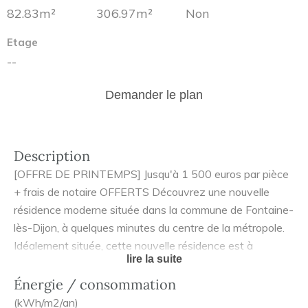
82.83m²
306.97m²
Non
Etage
--
Demander le plan
Description
[OFFRE DE PRINTEMPS] Jusqu'à 1 500 euros par pièce
+ frais de notaire OFFERTS Découvrez une nouvelle
résidence moderne située dans la commune de Fontaine-
lès-Dijon, à quelques minutes du centre de la métropole.
Idéalement située, cette nouvelle résidence est à
lire la suite
proximité de plusieurs établissements scolaires dont un
collège et un lycée et à 5 min du centre commercial La
Énergie / consommation
Toison d'Or. De plus, la ligne de bus 9 assure une
(kWh/m2/an)