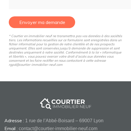
Envoyer ma demande
* Courtier en immobilier neuf ne transmettra pas vos données à des sociétés
tiers. Les informations recueillies sur ce formulaire sont enregistrées dans un
fichier informatisé pour la gestion de notre clientèle et de nos prospects
uniquement. Elles sont conservées jusqu’à demande de suppression et sont
destinées uniquement à notre société. Conformément à la loi « informatique
et libertés », vous pouvez exercer votre droit d’accès aux données vous
concernant et les faire rectifier en nous contactant à cette adresse
rgpd@courtier-immobilier-neuf.com
Adresse :
1 rue de l’Abbé-Boisard – 69007 Lyon
Email :
contact@courtier-immobilier-neuf.com