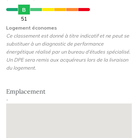
connexion rapide avec d'autres parties de la ville,
B
facilitant le quotidien. Notre sélection d'appartements, du
51
studio confortable au vaste 5 pièces, est conçue pour
Logement économes
s'adapter à tous les styles de vie, entourée par les
Ce classement est donné à titre indicatif et ne peut se
richesses culturelles et naturelles de Fontaine-lès-Dijon.
substituer à un diagnostic de performance
énergétique réalisé par un bureau d’études spécialisé.
Un DPE sera remis aux acquéreurs lors de la livraison
du logement.
Emplacement
-