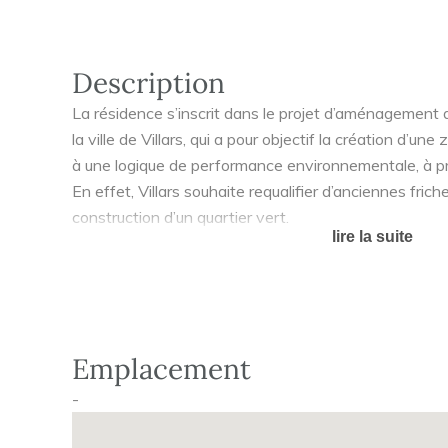
Description
La résidence s’inscrit dans le projet d’aménagement d
la ville de Villars, qui a pour objectif la création d’u
à une logique de performance environnementale, à pr
En effet, Villars souhaite requalifier d’anciennes frich
construction d’un quartier vert.
lire la suite
Les différentes habitations (résidence service senior
assurent une véritable mixité sociale.
La résidence bénéficie d’un emplacement de choix à 5
proche des bus et tramway qui desservent l’hôpital et
Elle profite également de nombreux commerces de pr
Emplacement
pharmacie, banques, casino, boucherie, presse...).
-