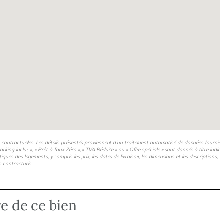
s contractuelles. Les détails présentés proviennent d’un traitement automatisé de données fourni
arking inclus », « Prêt à Taux Zéro », « TVA Réduite » ou « Offre spéciale » sont donnés à titre ind
istiques des logements, y compris les prix, les dates de livraison, les dimensions et les description
s contractuels.
re de ce bien