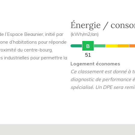
Énergie / cons
e l’Espace Beaunier, initié par
(kWh/m2/an)
ne zone d’habitations pour réponde
B
oximité du centre-bourg.
51
es industrielles pour permettre la
Logement économes
Ce classement est donné à tit
, maisons, logements collectifs)
diagnostic de performance é
spécialisé. Un DPE sera remi
00 m du centre-ville, tout
 la gare.
oximité (boulangerie,