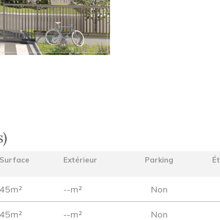
s)
Surface
Extérieur
Parking
É
45m²
--m²
Non
45m²
--m²
Non