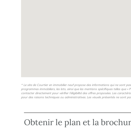
* Le site de Courtier en immobilier neuf propose des informations qui ne sont pa
programmes immobiliers, les lots, ainsi que les mentions spécifiques telles que « P
contacter directement pour vérifier l’éligibilité des offres proposées. Les caractér
pour des raisons techniques ou administratives. Les visuels présentés ne sont pa
Obtenir le plan et la brochu