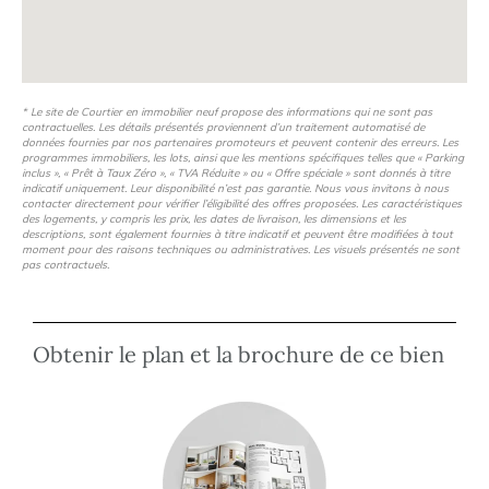
sont prolongés par un espace extérieur privatif et dotés
d’un parking en sous-sol. Le cœur de notre projet : un
magnifique îlot paysager, véritable havre de paix arboré,
surmonté d'un cèdre centenaire, qui confère à notre
* Le site de Courtier en immobilier neuf propose des informations qui ne sont pas
contractuelles. Les détails présentés proviennent d’un traitement automatisé de
résidence un caractère unique et authentique.
données fournies par nos partenaires promoteurs et peuvent contenir des erreurs. Les
programmes immobiliers, les lots, ainsi que les mentions spécifiques telles que « Parking
inclus », « Prêt à Taux Zéro », « TVA Réduite » ou « Offre spéciale » sont donnés à titre
indicatif uniquement. Leur disponibilité n’est pas garantie. Nous vous invitons à nous
Contactez vite un de nos conseillers pour découvrir
contacter directement pour vérifier l’éligibilité des offres proposées. Les caractéristiques
des logements, y compris les prix, les dates de livraison, les dimensions et les
tous nos appartements neufs et pour concrétiser
descriptions, sont également fournies à titre indicatif et peuvent être modifiées à tout
moment pour des raisons techniques ou administratives. Les visuels présentés ne sont
votre projet immobilier à Valence
pas contractuels.
Obtenir le plan et la brochure de ce bien
Prix indicatifs, non contractuels, modifiables sans préavis