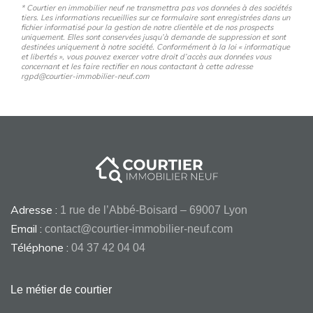
* Courtier en immobilier neuf ne transmettra pas vos données à des sociétés
tiers. Les informations recueillies sur ce formulaire sont enregistrées dans un
fichier informatisé pour la gestion de notre clientèle et de nos prospects
uniquement. Elles sont conservées jusqu’à demande de suppression et sont
destinées uniquement à notre société. Conformément à la loi « informatique
et libertés », vous pouvez exercer votre droit d’accès aux données vous
concernant et les faire rectifier en nous contactant à cette adresse
rgpd@courtier-immobilier-neuf.com
Adresse :
1 rue de l’Abbé-Boisard – 69007 Lyon
Email :
contact@courtier-immobilier-neuf.com
Téléphone :
04 37 42 04 04
Le métier de courtier