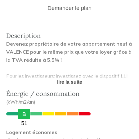
Demander le plan
Description
Devenez propriétaire de votre appartement neuf à
VALENCE pour le même prix que votre loyer grâce à
la TVA réduite à 5,5% !
Pour les investisseurs: investissez avec le dispositif LLI
lire la suite
et profitez de ses nombreux avantages !
Énergie / consommation
Nichée au cœur de la vallée du Rhône, Valence est une
(kWh/m2/an)
ville à taille humaine qui offre une atmosphère conviviale,
B
alliant dynamisme urbain et douceur de vivre provençale,
51
tout en bénéficiant de la proximité avec les grandes
Logement économes
métropoles.