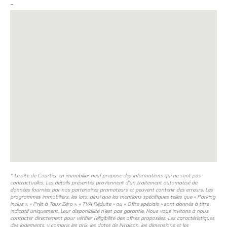
-
* Le site de Courtier en immobilier neuf propose des informations qui ne sont pas
contractuelles. Les détails présentés proviennent d’un traitement automatisé de
données fournies par nos partenaires promoteurs et peuvent contenir des erreurs. Les
programmes immobiliers, les lots, ainsi que les mentions spécifiques telles que « Parking
inclus », « Prêt à Taux Zéro », « TVA Réduite » ou « Offre spéciale » sont donnés à titre
indicatif uniquement. Leur disponibilité n’est pas garantie. Nous vous invitons à nous
contacter directement pour vérifier l’éligibilité des offres proposées. Les caractéristiques
des logements, y compris les prix, les dates de livraison, les dimensions et les