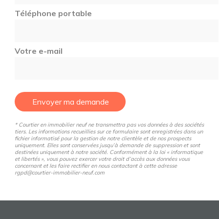
Téléphone portable
Votre e-mail
Envoyer ma demande
* Courtier en immobilier neuf ne transmettra pas vos données à des sociétés
tiers. Les informations recueillies sur ce formulaire sont enregistrées dans un
fichier informatisé pour la gestion de notre clientèle et de nos prospects
uniquement. Elles sont conservées jusqu’à demande de suppression et sont
destinées uniquement à notre société. Conformément à la loi « informatique
et libertés », vous pouvez exercer votre droit d’accès aux données vous
concernant et les faire rectifier en nous contactant à cette adresse
rgpd@courtier-immobilier-neuf.com