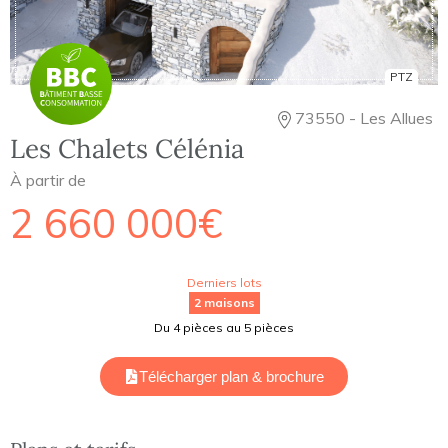
PTZ
73550 - Les Allues
Les Chalets Célénia
À partir de
2 660 000€
Derniers lots
2 maisons
Du 4 pièces au 5 pièces
Télécharger plan & brochure