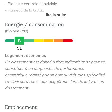
- Placette centrale conviviale
- Hameau de la Gittaz
lire la suite
- Méribel Village à 3 mn en voiture (avec commerces,
restauration et départ télésiège du Golf pour rejoindre
Énergie / consommation
l'Altiport et ses pistes)
(kWh/m2/an)
- Méribel Station à 5 mn en voiture (avec toutes les
B
commodités du centre-station + départ des pistes de la
51
Chaudanne)
Logement économes
- Télécabine de l'Olympe à 1 mn en voiture (en face du
Ce classement est donné à titre indicatif et ne peut se
hameau de la Gittaz) pour rejoindre le départ des pistes
substituer à un diagnostic de performance
de la Chaudanne
énergétique réalisé par un bureau d’études spécialisé.
- Spa, douche sensorielle + piscine pour les deux plus
Un DPE sera remis aux acquéreurs lors de la livraison
grands chalets
du logement.
Emplacement