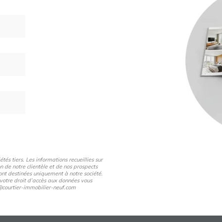
és tiers. Les informations recueillies sur
n de notre clientèle et de nos prospects
nt destinées uniquement à notre société.
 votre droit d’accès aux données vous
pd@courtier-immobilier-neuf.com