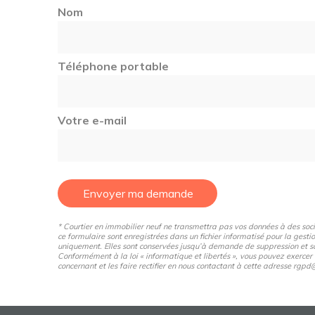
Nom
Téléphone portable
Votre e-mail
Envoyer ma demande
* Courtier en immobilier neuf ne transmettra pas vos données à des sociét
ce formulaire sont enregistrées dans un fichier informatisé pour la gestio
uniquement. Elles sont conservées jusqu’à demande de suppression et so
Conformément à la loi « informatique et libertés », vous pouvez exercer
concernant et les faire rectifier en nous contactant à cette adresse rg