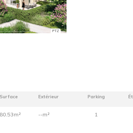
PTZ
Surface
Extérieur
Parking
É
80.53m²
--m²
1