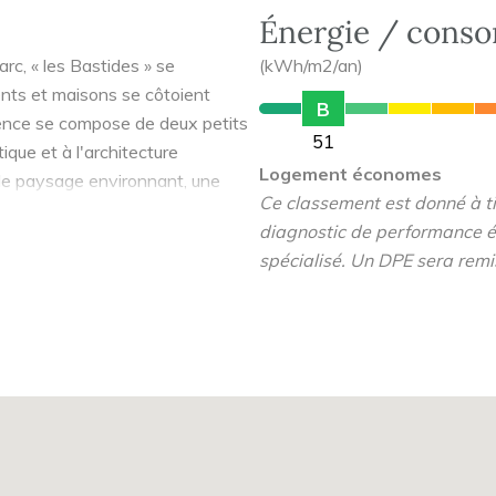
Énergie / cons
arc, « les Bastides » se
(kWh/m2/an)
ents et maisons se côtoient
B
ence se compose de deux petits
51
ique et à l'architecture
Logement économes
s le paysage environnant, une
Ce classement est donné à tit
n toiture et parement de pierre
diagnostic de performance é
s d'intimité, trois maisons de
spécialisé. Un DPE sera remi
arées par des haies vives, se
retrait et dissimulé au beau
vèle des appartements au calme,
 bénéficient d'un jardin privé en
d'une belle terrasse en attique.