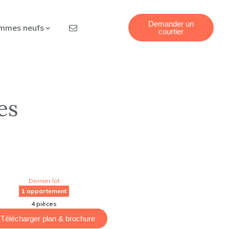
Demander un
mmes neufs
courtier
es
Dernier lot
1 appartement
4 pièces
Télécharger plan & brochure