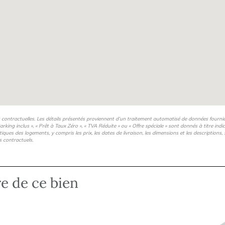
s contractuelles. Les détails présentés proviennent d’un traitement automatisé de données fourni
arking inclus », « Prêt à Taux Zéro », « TVA Réduite » ou « Offre spéciale » sont donnés à titre ind
istiques des logements, y compris les prix, les dates de livraison, les dimensions et les description
s contractuels.
re de ce bien