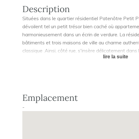
Description
Situées dans le quartier résidentiel Patenôtre Petit P
dévoilent tel un petit trésor bien caché où appartem
harmonieusement dans un écrin de verdure. La résid
bâtiments et trois maisons de ville au charme authent
classique .Ainsi, côté rue, s'insère délicatement dan
lire la suite
élégante bâtisse arborant des petites tuiles plates e
type meulière ou enduit clair en façade. Pour un surplu
ville avec 3 chambres, terrasse et jardin privatif, sép
déploient le long du coeur de l'ilot paysager. Plus en 
milieu de ce havre végétal, le deuxième bâtiment ré
Emplacement
déclinés du studio au 4 pièces familial dont la plupart
rez-de-chaussée, de loggia aux étages supérieurs ou 
-