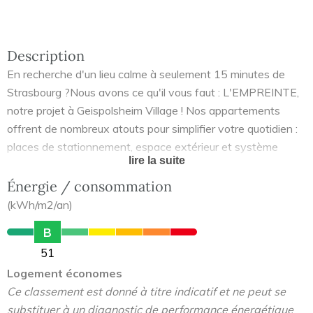
Description
En recherche d'un lieu calme à seulement 15 minutes de
Strasbourg ?Nous avons ce qu'il vous faut : L'EMPREINTE,
notre projet à Geispolsheim Village ! Nos appartements
offrent de nombreux atouts pour simplifier votre quotidien :
places de stationnement, espace extérieur et système
lire la suite
connecté. N'attendez plus et prenez contact dès à présent
avec l'un de nos commerciaux pour en savoir davantage sur
Énergie / consommation
les dernières opportunités de ce projet !
(kWh/m2/an)
B
51
Logement économes
Ce classement est donné à titre indicatif et ne peut se
substituer à un diagnostic de performance énergétique