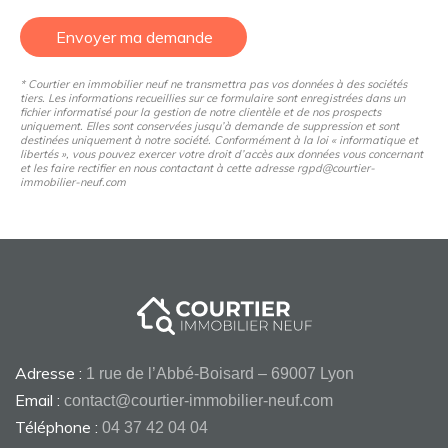
Envoyer ma demande
* Courtier en immobilier neuf ne transmettra pas vos données à des sociétés
tiers. Les informations recueillies sur ce formulaire sont enregistrées dans un
fichier informatisé pour la gestion de notre clientèle et de nos prospects
uniquement. Elles sont conservées jusqu’à demande de suppression et sont
destinées uniquement à notre société. Conformément à la loi « informatique et
libertés », vous pouvez exercer votre droit d’accès aux données vous concernant
et les faire rectifier en nous contactant à cette adresse rgpd@courtier-
immobilier-neuf.com
Adresse :
1 rue de l’Abbé-Boisard – 69007 Lyon
Email :
contact@courtier-immobilier-neuf.com
Téléphone :
04 37 42 04 04