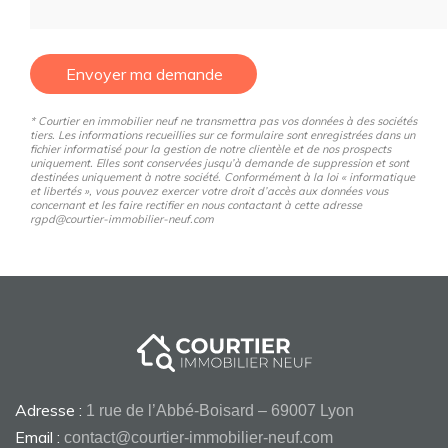
Envoyer ma demande
* Courtier en immobilier neuf ne transmettra pas vos données à des sociétés
tiers. Les informations recueillies sur ce formulaire sont enregistrées dans un
fichier informatisé pour la gestion de notre clientèle et de nos prospects
uniquement. Elles sont conservées jusqu’à demande de suppression et sont
destinées uniquement à notre société. Conformément à la loi « informatique
et libertés », vous pouvez exercer votre droit d’accès aux données vous
concernant et les faire rectifier en nous contactant à cette adresse
rgpd@courtier-immobilier-neuf.com
Adresse :
1 rue de l’Abbé-Boisard – 69007 Lyon
Email :
contact@courtier-immobilier-neuf.com