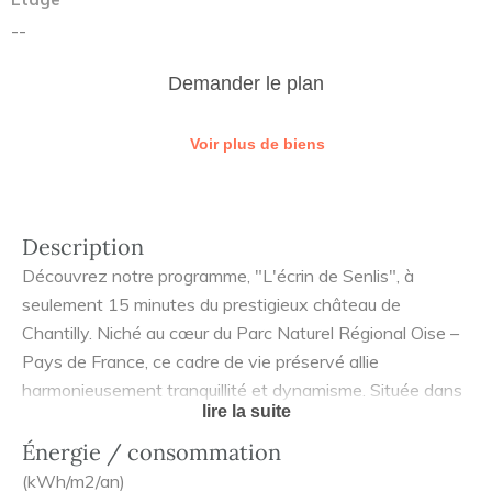
--
Demander le plan
Voir plus de biens
Description
Découvrez notre programme, "L'écrin de Senlis", à
seulement 15 minutes du prestigieux château de
Chantilly. Niché au cœur du Parc Naturel Régional Oise –
Pays de France, ce cadre de vie préservé allie
harmonieusement tranquillité et dynamisme. Située dans
lire la suite
le convoité quartier de Villervert, cette résidence
pavillonnaire propose 16 maisons individuelles de 4 à 5
Énergie / consommation
pièces avec jardin privatif. Investissement en nue-
(kWh/m2/an)