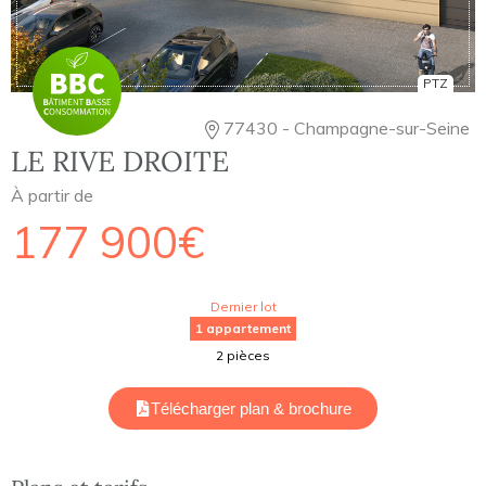
PTZ
77430 - Champagne-sur-Seine
LE RIVE DROITE
À partir de
177 900€
Dernier lot
1 appartement
2 pièces
Télécharger plan & brochure