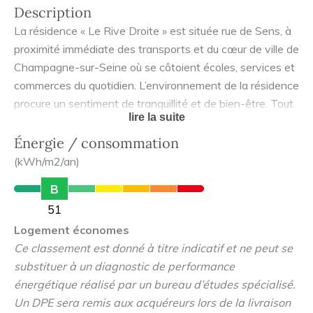
Description
La résidence « Le Rive Droite » est située rue de Sens, à
proximité immédiate des transports et du cœur de ville de
Champagne-sur-Seine où se côtoient écoles, services et
commerces du quotidien. L’environnement de la résidence
procure un sentiment de tranquillité et de bien-être. Tout
lire la suite
ici est pensé pour votre confort de vie, dans le respect de
l’environnement, à proximité de Paris. « Le Rive Droite »
Énergie / consommation
se compose d’un petit collectif avec seulement 20
(kWh/m2/an)
logements, disposé en fond de parcelle. La résidence est
B
entourée de grands arbres et d’espaces verts, ce qui
51
permet de créer un fi ltre végétal. Ce contexte offre un
Logement économes
cadre préservé et intimiste pour les résidents. Le
Ce classement est donné à titre indicatif et ne peut se
bâtiment est inspiré de l’architecture classique briarde et
substituer à un diagnostic de performance
de l’identité régionale, autant sur les volumes que sur les
énergétique réalisé par un bureau d’études spécialisé.
couleurs et matériaux utilisés. La résidence présente une
Un DPE sera remis aux acquéreurs lors de la livraison
toiture en tuiles plates de couleur brune, des façades