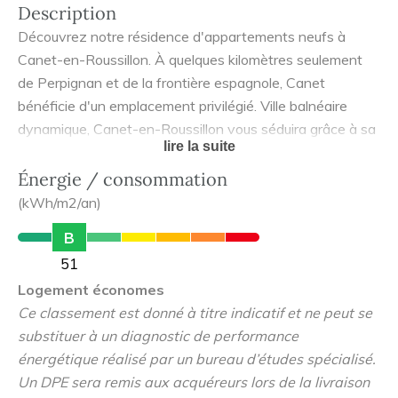
Description
Découvrez notre résidence d'appartements neufs à
Canet-en-Roussillon. À quelques kilomètres seulement
de Perpignan et de la frontière espagnole, Canet
bénéficie d'un emplacement privilégié. Ville balnéaire
dynamique, Canet-en-Roussillon vous séduira grâce à sa
lire la suite
douceur méditerranéenne, le charme de son centre-ville
avec ses marchés hebdomadaires et sa vie culturelle
Énergie / consommation
riche.A 15mn de la gare de Perpignan et 20mn de
(kWh/m2/an)
l'aéroport Perpignan Rivesaltes Méditerranée, habiter
B
dans la résidence Le Miami c'est concilier le plaisir de
51
vivre en bord de mer toute l'année, dans un cadre naturel
Logement économes
exceptionnel, tout en bénéficiant des commerces et
Ce classement est donné à titre indicatif et ne peut se
services de la vie quotidienne. Une résidence unique avec
substituer à un diagnostic de performance
un accès direct à la plage, et à 600m de l'aquarium Oniria
énergétique réalisé par un bureau d’études spécialisé.
et du Port de plaisance. La résidence le Miami vous
Un DPE sera remis aux acquéreurs lors de la livraison
propose des appartements neufs du 3 pièces au 5 pièces