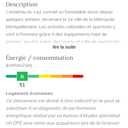
Description
Castelnau-le-Lez connait un formidable essor depuis
quelques années, devenant la 2e ville de la Métropole
Montpelliéraine. Les activités culturelles et sportives y
sont à l’honneur grâce à des équipements haut de
gamme : piscine, palais des sports et salle de spectacles.
lire la suite
La ville a su offrir des services à la hauteur des besoins
de chacun avec une clinique moderne, des écoles,
Énergie / consommation
collèges et lycées. C’est une commune prisée et pleine de
(kWh/m2/an)
charme à 15 mn de Montpellier, de l’aéroport et des
B
gares SNCF.
51
Logement économes
Ce classement est donné à titre indicatif et ne peut se
substituer à un diagnostic de performance
énergétique réalisé par un bureau d’études spécialisé.
Un DPE sera remis aux acquéreurs lors de la livraison