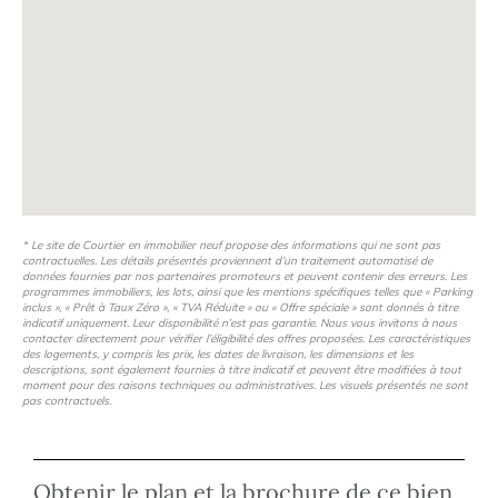
* Le site de Courtier en immobilier neuf propose des informations qui ne sont pas
contractuelles. Les détails présentés proviennent d’un traitement automatisé de
données fournies par nos partenaires promoteurs et peuvent contenir des erreurs. Les
programmes immobiliers, les lots, ainsi que les mentions spécifiques telles que « Parking
inclus », « Prêt à Taux Zéro », « TVA Réduite » ou « Offre spéciale » sont donnés à titre
indicatif uniquement. Leur disponibilité n’est pas garantie. Nous vous invitons à nous
contacter directement pour vérifier l’éligibilité des offres proposées. Les caractéristiques
des logements, y compris les prix, les dates de livraison, les dimensions et les
descriptions, sont également fournies à titre indicatif et peuvent être modifiées à tout
moment pour des raisons techniques ou administratives. Les visuels présentés ne sont
pas contractuels.
Obtenir le plan et la brochure de ce bien