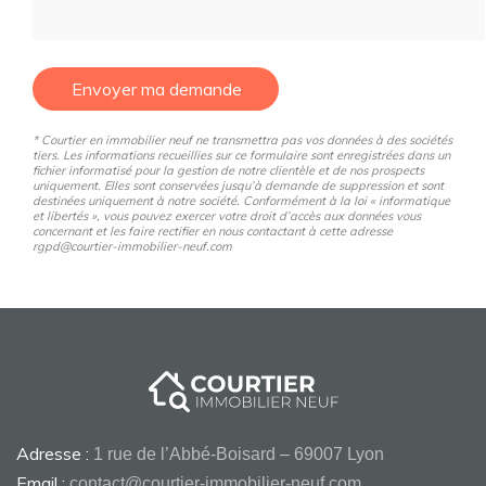
Envoyer ma demande
* Courtier en immobilier neuf ne transmettra pas vos données à des sociétés
tiers. Les informations recueillies sur ce formulaire sont enregistrées dans un
fichier informatisé pour la gestion de notre clientèle et de nos prospects
uniquement. Elles sont conservées jusqu’à demande de suppression et sont
destinées uniquement à notre société. Conformément à la loi « informatique
et libertés », vous pouvez exercer votre droit d’accès aux données vous
concernant et les faire rectifier en nous contactant à cette adresse
rgpd@courtier-immobilier-neuf.com
Adresse :
1 rue de l’Abbé-Boisard – 69007 Lyon
Email :
contact@courtier-immobilier-neuf.com