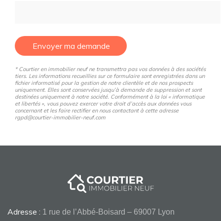
Envoyer ma demande
* Courtier en immobilier neuf ne transmettra pas vos données à des sociétés
tiers. Les informations recueillies sur ce formulaire sont enregistrées dans un
fichier informatisé pour la gestion de notre clientèle et de nos prospects
uniquement. Elles sont conservées jusqu’à demande de suppression et sont
destinées uniquement à notre société. Conformément à la loi « informatique
et libertés », vous pouvez exercer votre droit d’accès aux données vous
concernant et les faire rectifier en nous contactant à cette adresse
rgpd@courtier-immobilier-neuf.com
Adresse :
1 rue de l’Abbé-Boisard – 69007 Lyon