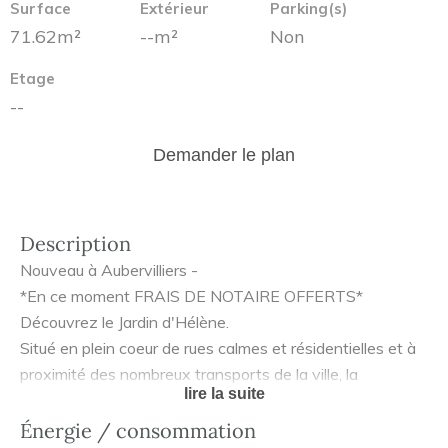
Surface
Extérieur
Parking(s)
71.62m²
--m²
Non
Etage
--
Demander le plan
Description
Nouveau à Aubervilliers -
*En ce moment FRAIS DE NOTAIRE OFFERTS*
Découvrez le Jardin d'Hélène.
Situé en plein coeur de rues calmes et résidentielles et à
proximité des nombreux transports de la ville, la
lire la suite
résidence le Jardin d'Hélène offre un cadre de vie idéal.
Rendez-vous dans notre espace de vente au 119 rue
Énergie / consommation