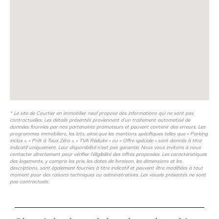
* Le site de Courtier en immobilier neuf propose des informations qui ne sont pas
contractuelles. Les détails présentés proviennent d’un traitement automatisé de
données fournies par nos partenaires promoteurs et peuvent contenir des erreurs. Les
programmes immobiliers, les lots, ainsi que les mentions spécifiques telles que « Parking
inclus », « Prêt à Taux Zéro », « TVA Réduite » ou « Offre spéciale » sont donnés à titre
indicatif uniquement. Leur disponibilité n’est pas garantie. Nous vous invitons à nous
contacter directement pour vérifier l’éligibilité des offres proposées. Les caractéristiques
des logements, y compris les prix, les dates de livraison, les dimensions et les
descriptions, sont également fournies à titre indicatif et peuvent être modifiées à tout
moment pour des raisons techniques ou administratives. Les visuels présentés ne sont
pas contractuels.