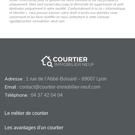
fichier informatisé pour la gestion de notre clientèle et de nos prospects
uniquement. Elles sont conservées jusqu’à demande de suppression et sont
destinées uniquement à notre société. Conformément à la loi « informatique
et libertés », vous pouvez exercer votre droit d’accès aux données vous
concernant et les faire rectifier en nous contactant à cette adresse
rgpd@courtier-immobilier-neuf.com
Adresse :
1 rue de l’Abbé-Boisard – 69007 Lyon
Email :
contact@courtier-immobilier-neuf.com
Téléphone :
04 37 42 04 04
Le métier de courtier
Les avantages d'un courtier