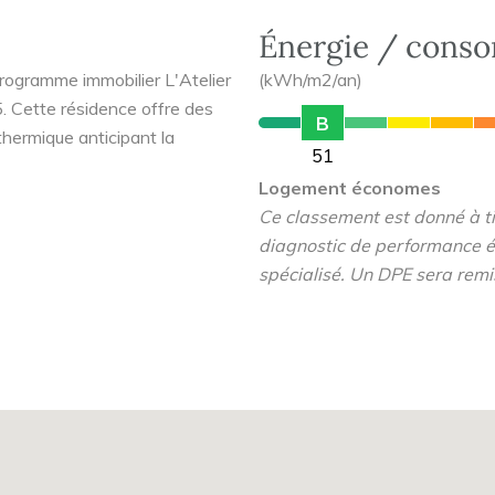
Énergie / cons
programme immobilier L'Atelier
(kWh/m2/an)
 Cette résidence offre des
B
hermique anticipant la
51
Logement économes
Ce classement est donné à tit
 de Beaulieu, le quartier
diagnostic de performance é
un parfait compromis entre le
spécialisé. Un DPE sera remi
percentre actif. Récemment
ieu), le quartier est un
itué
. Il est bordé au sud par la
 l’ouest, il mène aux quartiers
Beaulieu.