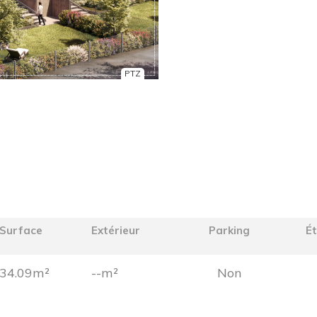
PTZ
Surface
Extérieur
Parking
É
34.09m²
--m²
Non