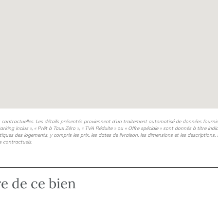
lissements scolaires, en
enfance.
e quartier Jeanne d’Arc et
magerie, pressing, salon de
s contractuelles. Les détails présentés proviennent d’un traitement automatisé de données fourni
arking inclus », « Prêt à Taux Zéro », « TVA Réduite » ou « Offre spéciale » sont donnés à titre ind
istiques des logements, y compris les prix, les dates de livraison, les dimensions et les description
s contractuels.
re de ce bien