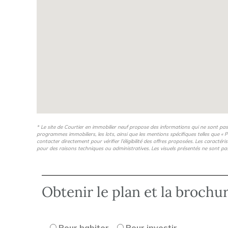
Familial
, le quartier est parfaitement pourvu en
étab
crèches
et autres centres multi-accueil de la petite 
Les
commerces de proximité
sont nombreux dans l
facilitent le quotidien : supermarché, boulangerie, fro
coiffure, caviste, fleuriste, pharmacie.
* Le site de Courtier en immobilier neuf propose des informations qui ne sont pa
programmes immobiliers, les lots, ainsi que les mentions spécifiques telles que « P
contacter directement pour vérifier l’éligibilité des offres proposées. Les caractér
pour des raisons techniques ou administratives. Les visuels présentés ne sont pa
Obtenir le plan et la brochu
Pour habiter
Pour investir