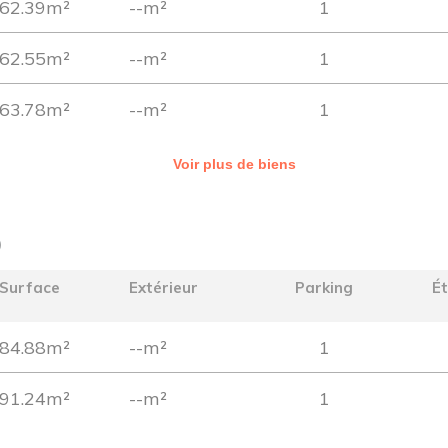
62.39m²
--m²
1
62.55m²
--m²
1
63.78m²
--m²
1
Voir plus de biens
)
Surface
Extérieur
Parking
É
84.88m²
--m²
1
91.24m²
--m²
1