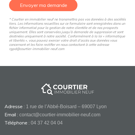
Envoyer ma demande
* Courtier en immobilier neuf ne transmettra pas vos données à des sociétés
tiers. Les informations recueillies sur ce formulaire sont enregistrées dans un
fichier informatisé pour la gestion de notre clientèle et de nos prospects
uniquement. Elles sont conservées jusqu’à demande de suppression et sont
destinées uniquement à notre société. Conformément à la loi « informatique
et libertés », vous pouvez exercer votre droit d’accès aux données vous
concernant et les faire rectifier en nous contactant à cette adresse
rgpd@courtier-immobilier-neuf.com
Adresse :
1 rue de l’Abbé-Boisard – 69007 Lyon
Email :
contact@courtier-immobilier-neuf.com
Téléphone :
04 37 42 04 04