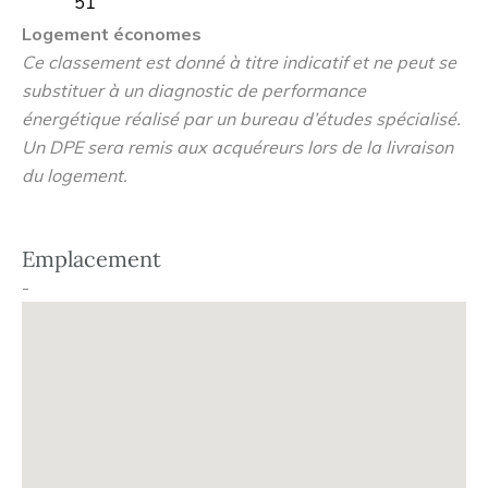
51
d'avenir, faisant de la ville un pôle universitaire majeur de
Logement économes
l'Euro-région.
Ce classement est donné à titre indicatif et ne peut se
substituer à un diagnostic de performance
énergétique réalisé par un bureau d’études spécialisé.
Un DPE sera remis aux acquéreurs lors de la livraison
Environnement Privilegié et Accessibilité
du logement.
Située à mi-chemin entre les campus Cité Scientifique et
Pont de Bois, la résidence bénéficie d'un emplacement
privilégié qui assure un accès rapide aux universités, aux
Emplacement
transports en commun, ainsi qu'aux commodités locales
-
comme le centre commercial V2, la piscine du Triolo, et le
stade Pierre-Mauroy, enrichissant ainsi la vie quotidienne
des résidents.
Confort et Services Optimaux