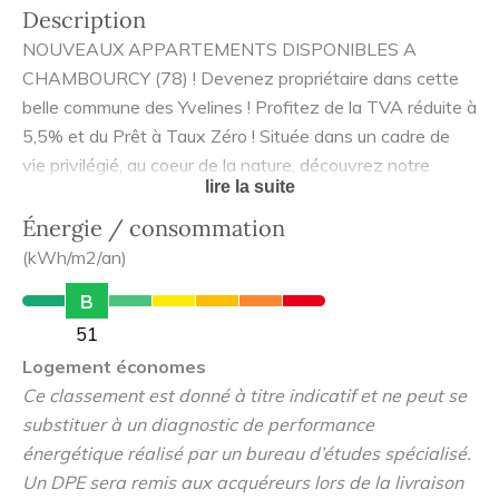
Description
NOUVEAUX APPARTEMENTS DISPONIBLES A
CHAMBOURCY (78) ! Devenez propriétaire dans cette
belle commune des Yvelines ! Profitez de la TVA réduite à
5,5% et du Prêt à Taux Zéro ! Située dans un cadre de
vie privilégié, au coeur de la nature, découvrez notre
lire la suite
nouvelle réalisation à l'architecture sobre et élégante !Ce
domaine arboré et sécurisé se compose d'appartements
Énergie / consommation
spacieux, du 2 au 4 pièces. La plupart des appartements
(kWh/m2/an)
sont prolongés par de beaux espaces extérieurs
B
permettant de profiter de moments en plein air, en toute
51
intimité. Pour un environnement des plus chaleureux, un
Logement économes
espace de convivialité est prévu. Faisant écho à la
Ce classement est donné à titre indicatif et ne peut se
tradition d'arboriculture de Chambourcy, les espaces
substituer à un diagnostic de performance
verts, soigneusement étudiés, seront plantés de diverses
énergétique réalisé par un bureau d’études spécialisé.
essences, dont des pommiers. Cette réalisation profite
Un DPE sera remis aux acquéreurs lors de la livraison
de la proximité des centres commerciaux Carrefour et