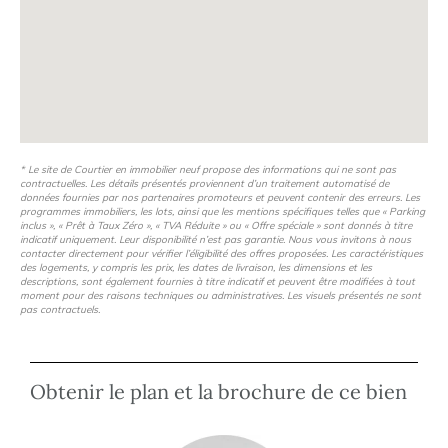
* Le site de Courtier en immobilier neuf propose des informations qui ne sont pas
contractuelles. Les détails présentés proviennent d’un traitement automatisé de
données fournies par nos partenaires promoteurs et peuvent contenir des erreurs. Les
programmes immobiliers, les lots, ainsi que les mentions spécifiques telles que « Parking
inclus », « Prêt à Taux Zéro », « TVA Réduite » ou « Offre spéciale » sont donnés à titre
indicatif uniquement. Leur disponibilité n’est pas garantie. Nous vous invitons à nous
contacter directement pour vérifier l’éligibilité des offres proposées. Les caractéristiques
des logements, y compris les prix, les dates de livraison, les dimensions et les
descriptions, sont également fournies à titre indicatif et peuvent être modifiées à tout
moment pour des raisons techniques ou administratives. Les visuels présentés ne sont
pas contractuels.
Obtenir le plan et la brochure de ce bien