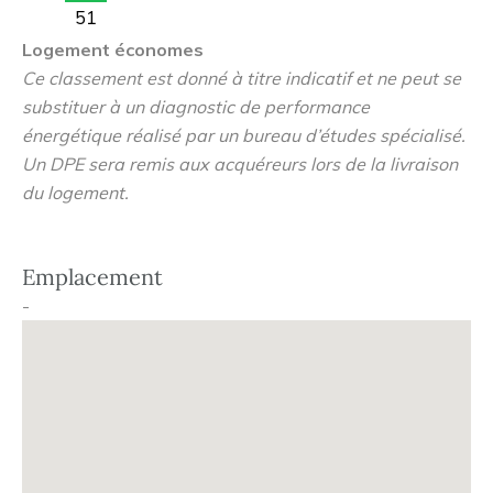
51
intimité. Pour un environnement des plus chaleureux, un
Logement économes
espace de convivialité est prévu. Faisant écho à la
Ce classement est donné à titre indicatif et ne peut se
tradition d'arboriculture de Chambourcy, les espaces
substituer à un diagnostic de performance
verts, soigneusement étudiés, seront plantés de diverses
énergétique réalisé par un bureau d’études spécialisé.
essences, dont des pommiers. Cette réalisation profite
Un DPE sera remis aux acquéreurs lors de la livraison
de la proximité des centres commerciaux Carrefour et
du logement.
Les Vergers de la Plaine, mais aussi des infrastructures
scolaires et sportives. Les gares de Saint Germain et
Poissy se trouvent quant à elles à moins de 5km,
Emplacement
assurant un quotidien des plus confortable. Renseignez-
-
vous dès à présent et profitez du meilleur choix !