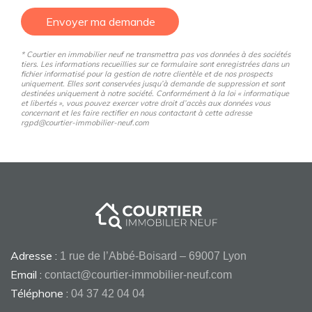
Envoyer ma demande
* Courtier en immobilier neuf ne transmettra pas vos données à des sociétés
tiers. Les informations recueillies sur ce formulaire sont enregistrées dans un
fichier informatisé pour la gestion de notre clientèle et de nos prospects
uniquement. Elles sont conservées jusqu’à demande de suppression et sont
destinées uniquement à notre société. Conformément à la loi « informatique
et libertés », vous pouvez exercer votre droit d’accès aux données vous
concernant et les faire rectifier en nous contactant à cette adresse
rgpd@courtier-immobilier-neuf.com
Adresse :
1 rue de l’Abbé-Boisard – 69007 Lyon
Email :
contact@courtier-immobilier-neuf.com
Téléphone :
04 37 42 04 04