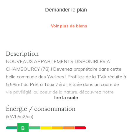
Demander le plan
Voir plus de biens
Description
NOUVEAUX APPARTEMENTS DISPONIBLES A
CHAMBOURCY (78) ! Devenez propriétaire dans cette
belle commune des Yvelines ! Profitez de la TVA réduite à
5,5% et du Prêt à Taux Zéro ! Située dans un cadre de
vie privilégié, au coeur de la nature, découvrez notre
lire la suite
nouvelle réalisation à l'architecture sobre et élégante !Ce
domaine arboré et sécurisé se compose d'appartements
Énergie / consommation
spacieux, du 2 au 4 pièces. La plupart des appartements
(kWh/m2/an)
sont prolongés par de beaux espaces extérieurs
B
permettant de profiter de moments en plein air, en toute