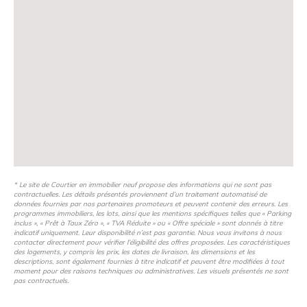
Appartements disponibles du T1 au T5, et maisons type
T4/T5 permettront de répondre à tous les besoins.
Chantier en cours, livraison prévisionnelle au 2e trimestre
2026.
Espace conseil sur place au 768 route de Chambéry,
Gilly-sur-Isère. Permanences les mercredi, ou sur rendez-
vous.
* Le site de Courtier en immobilier neuf propose des informations qui ne sont pas
contractuelles. Les détails présentés proviennent d’un traitement automatisé de
données fournies par nos partenaires promoteurs et peuvent contenir des erreurs. Les
programmes immobiliers, les lots, ainsi que les mentions spécifiques telles que « Parking
inclus », « Prêt à Taux Zéro », « TVA Réduite » ou « Offre spéciale » sont donnés à titre
indicatif uniquement. Leur disponibilité n’est pas garantie. Nous vous invitons à nous
contacter directement pour vérifier l’éligibilité des offres proposées. Les caractéristiques
des logements, y compris les prix, les dates de livraison, les dimensions et les
descriptions, sont également fournies à titre indicatif et peuvent être modifiées à tout
moment pour des raisons techniques ou administratives. Les visuels présentés ne sont
pas contractuels.