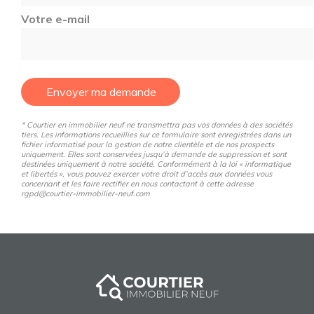
Votre e-mail
Envoyer ma demande
* Courtier en immobilier neuf ne transmettra pas vos données à des sociétés
tiers. Les informations recueillies sur ce formulaire sont enregistrées dans un
fichier informatisé pour la gestion de notre clientèle et de nos prospects
uniquement. Elles sont conservées jusqu’à demande de suppression et sont
destinées uniquement à notre société. Conformément à la loi « informatique
et libertés », vous pouvez exercer votre droit d’accès aux données vous
concernant et les faire rectifier en nous contactant à cette adresse
rgpd@courtier-immobilier-neuf.com