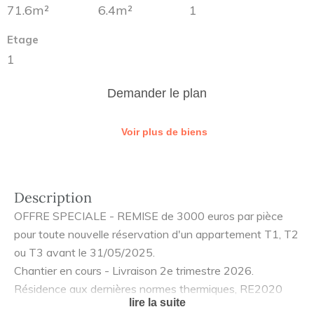
71.6m²
6.4m²
1
Etage
1
Demander le plan
Voir plus de biens
Description
OFFRE SPECIALE - REMISE de 3000 euros par pièce
pour toute nouvelle réservation d'un appartement T1, T2
ou T3 avant le 31/05/2025.
Chantier en cours - Livraison 2e trimestre 2026.
Résidence aux dernières normes thermiques, RE2020
lire la suite
chauffage bois ou pompe à chaleur selon le logement.