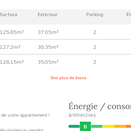
)
Surface
Extérieur
Parking
É
125.85m²
37.05m²
2
127.2m²
30.35m²
2
128.15m²
35.05m²
2
Voir plus de biens
Énergie / cons
e de votre appartement !
(kWh/m2/an)
B
lle résidence viendra