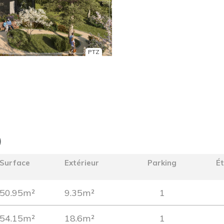
PTZ
)
Surface
Extérieur
Parking
É
50.95m²
9.35m²
1
54.15m²
18.6m²
1