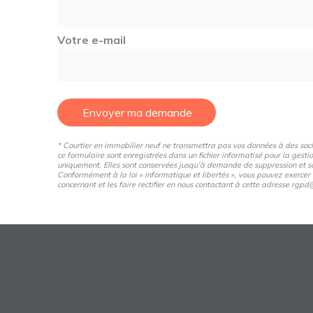
Votre e-mail
Envoyer ma demande
* Courtier en immobilier neuf ne transmettra pas vos données à des sociét
ce formulaire sont enregistrées dans un fichier informatisé pour la gestio
uniquement. Elles sont conservées jusqu’à demande de suppression et so
Conformément à la loi « informatique et libertés », vous pouvez exercer
concernant et les faire rectifier en nous contactant à cette adresse rg