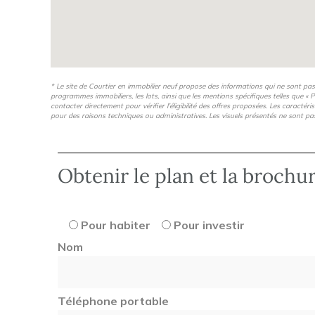
* Le site de Courtier en immobilier neuf propose des informations qui ne sont pa
programmes immobiliers, les lots, ainsi que les mentions spécifiques telles que « P
contacter directement pour vérifier l’éligibilité des offres proposées. Les caractér
pour des raisons techniques ou administratives. Les visuels présentés ne sont pa
Obtenir le plan et la brochu
Pour habiter
Pour investir
Nom
Téléphone portable