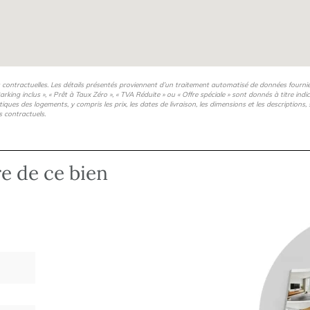
s contractuelles. Les détails présentés proviennent d’un traitement automatisé de données fourni
arking inclus », « Prêt à Taux Zéro », « TVA Réduite » ou « Offre spéciale » sont donnés à titre ind
istiques des logements, y compris les prix, les dates de livraison, les dimensions et les description
s contractuels.
re de ce bien