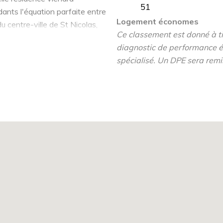
51
dants l'équation parfaite entre
Logement économes
u centre-ville de St Nicolas,
Ce classement est donné à tit
aux lignes contemporaines et
diagnostic de performance é
spécialisé. Un DPE sera remi
 taille humaine offrira à
alcon ou d'une terrasse pour
2 au 4 pièces, baignés de
 vie unique.
ion.
l et sur nacarat.com