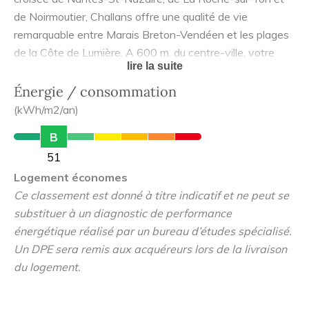
de Noirmoutier, Challans offre une qualité de vie
remarquable entre Marais Breton-Vendéen et les plages
de la Côte de Lumière. A 600 m. du centre-ville, votre
lire la suite
résidence Kaléa s'implante au calme et vous propose
seulement 19 appartements du 2 au 4 pièces, dont
Énergie / consommation
certains aux belles surfaces intérieures comme
(kWh/m2/an)
extérieures en dernier étage. Investisseur ? Profitez du
B
nouveau dispositif LLI pour bénéficier de la TVA réduite à
51
10 % sur l'achat de votre logement neuf ou investissez
Logement économes
en LMNP non-gérée avec nos packs meublés. Informez-
Ce classement est donné à titre indicatif et ne peut se
vous dès à présent ! Accédant à la propriété ? Profitez
substituer à un diagnostic de performance
du Prêt à Taux Zéro pour financer l'achat de votre
énergétique réalisé par un bureau d’études spécialisé.
résidence principale. Vous êtes peut-être éligible.
Un DPE sera remis aux acquéreurs lors de la livraison
Renseignez-vous dès maintenant ! ESPACE DE VENTE
du logement.
SUR PLACE : 35 RUE DE NANTES Ouvert sur rendez-
vous