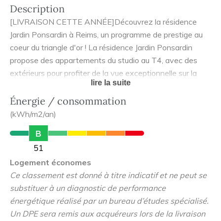
Description
[LIVRAISON CETTE ANNÉE]Découvrez la résidence
Jardin Ponsardin à Reims, un programme de prestige au
coeur du triangle d'or ! La résidence Jardin Ponsardin
propose des appartements du studio au T4, avec des
extérieurs pour profiter de la vue exceptionnelle sur la
lire la suite
Cathédrale de Reims. Vous bénéficiez également d'un
accès sécurisé par digicode et interphone, de places de
Énergie / consommation
parking et d'un ascenseur. La résidence Jardin Ponsardin
(kWh/m2/an)
est située à proximité immédiate de l'hôtel particulier
B
Ponsardin, entouré par de fabuleux jardins à la française
51
répertoriés aux Bâtiments de France. Ce projet allie
Logement économes
élégance et architecture contemporaine, dans un cadre
Ce classement est donné à titre indicatif et ne peut se
verdoyant et raffiné.
substituer à un diagnostic de performance
énergétique réalisé par un bureau d’études spécialisé.
Un DPE sera remis aux acquéreurs lors de la livraison