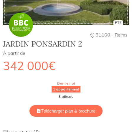
PTZ
51100 - Reims
JARDIN PONSARDIN 2
À partir de
342 000€
Dernier lot
1 appartement
3 pièces
Télécharger plan & brochure