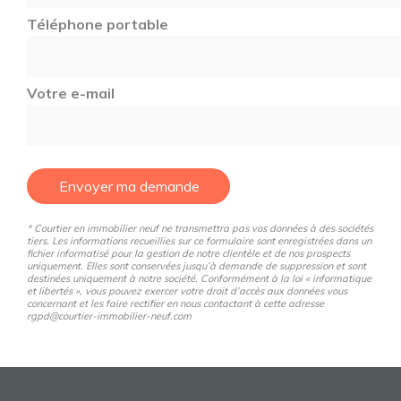
Téléphone portable
Votre e-mail
Envoyer ma demande
* Courtier en immobilier neuf ne transmettra pas vos données à des sociétés
tiers. Les informations recueillies sur ce formulaire sont enregistrées dans un
fichier informatisé pour la gestion de notre clientèle et de nos prospects
uniquement. Elles sont conservées jusqu’à demande de suppression et sont
destinées uniquement à notre société. Conformément à la loi « informatique
et libertés », vous pouvez exercer votre droit d’accès aux données vous
concernant et les faire rectifier en nous contactant à cette adresse
rgpd@courtier-immobilier-neuf.com