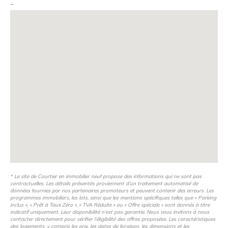
-
* Le site de Courtier en immobilier neuf propose des informations qui ne sont pas
contractuelles. Les détails présentés proviennent d’un traitement automatisé de
données fournies par nos partenaires promoteurs et peuvent contenir des erreurs. Les
programmes immobiliers, les lots, ainsi que les mentions spécifiques telles que « Parking
inclus », « Prêt à Taux Zéro », « TVA Réduite » ou « Offre spéciale » sont donnés à titre
indicatif uniquement. Leur disponibilité n’est pas garantie. Nous vous invitons à nous
contacter directement pour vérifier l’éligibilité des offres proposées. Les caractéristiques
des logements, y compris les prix, les dates de livraison, les dimensions et les