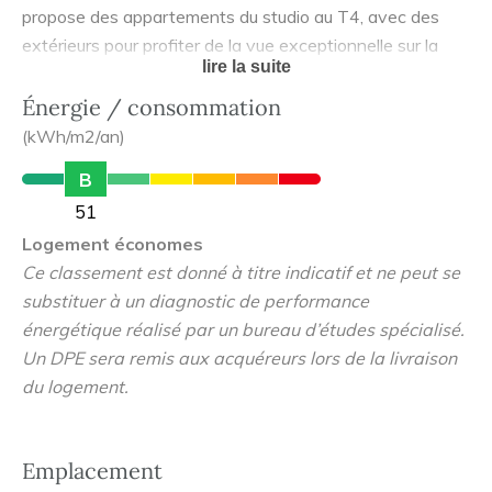
propose des appartements du studio au T4, avec des
extérieurs pour profiter de la vue exceptionnelle sur la
lire la suite
Cathédrale de Reims. Vous bénéficiez également d'un
accès sécurisé par digicode et interphone, de places de
Énergie / consommation
parking et d'un ascenseur. La résidence Jardin Ponsardin
(kWh/m2/an)
est située à proximité immédiate de l'hôtel particulier
B
Ponsardin, entouré par de fabuleux jardins à la française
51
répertoriés aux Bâtiments de France. Ce projet allie
Logement économes
élégance et architecture contemporaine, dans un cadre
Ce classement est donné à titre indicatif et ne peut se
verdoyant et raffiné.
substituer à un diagnostic de performance
énergétique réalisé par un bureau d’études spécialisé.
Un DPE sera remis aux acquéreurs lors de la livraison
du logement.
Emplacement