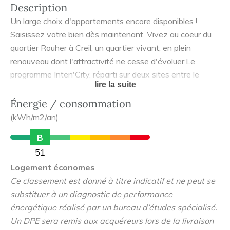
Description
Un large choix d'appartements encore disponibles !
Saisissez votre bien dès maintenant. Vivez au coeur du
quartier Rouher à Creil, un quartier vivant, en plein
renouveau dont l'attractivité ne cesse d'évoluer.Le
programme Inten'City, réparti sur deux sites entre le
lire la suite
boulevard Pierre Mendès-France et la rue Henri Dunant,
propose un cadre de vie à la fois urbain et verdoyant. La
Énergie / consommation
ville a aussi des attraits touristiques et historiques
(kWh/m2/an)
indéniables : les charmants bords d'Oise, le centre
B
historique avec son église et son château. Un quotidien
51
facilité avec tous les services à portée de main :
Logement économes
commerces, transports, écoles, infrastructures sportives
Ce classement est donné à titre indicatif et ne peut se
et culturelles. Découvrez une grande variété de
substituer à un diagnostic de performance
logements : maisons de 4 à 5 pièces et appartements du
énergétique réalisé par un bureau d’études spécialisé.
2 au 4 pièces, spacieux et lumineux, tous prolongés par
Un DPE sera remis aux acquéreurs lors de la livraison
un jardin, un balcon ou une terrasse, avec places de