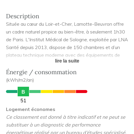
Description
Située au cœur du Loir-et-Cher, Lamotte-Beuvron offre
un cadre naturel propice au bien-être, à seulement 1h30
de Paris. L'Institut Médical de Sologne, exploitée par LNA
Santé depuis 2013, dispose de 150 chambres et d’un
plateau technique moderne avec des équipements de
lire la suite
dernière génération tels qu’un bassin de balnéothérapie
avec aquabike, une salle de cyclométrie et des espaces
Énergie / consommation
d’éducation thérapeutique. Elle est implantée au sein d’un
(kWh/m2/an)
vaste parc arboré de 22 000 m², propices aux balades et
B
à la relaxation.
51
Logement économes
Nom du gestionnaire:
LNA Santé
Ce classement est donné à titre indicatif et ne peut se
substituer à un diagnostic de performance
énergétique réalisé par un bureau d’études spécialisé.