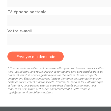
Téléphone portable
Votre e-mail
Envoyer ma demande
* Courtier en immobilier neuf ne transmettra pas vos données à des sociétés
tiers. Les informations recueillies sur ce formulaire sont enregistrées dans un
fichier informatisé pour la gestion de notre clientèle et de nos prospects
uniquement. Elles sont conservées jusqu’à demande de suppression et sont
destinées uniquement à notre société. Conformément à la loi « informatique
et libertés », vous pouvez exercer votre droit d’accès aux données vous
concernant et les faire rectifier en nous contactant à cette adresse
rgpd@courtier-immobilier-neuf.com