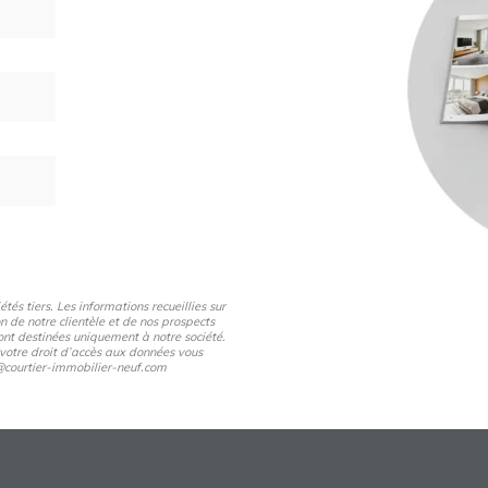
és tiers. Les informations recueillies sur
n de notre clientèle et de nos prospects
nt destinées uniquement à notre société.
 votre droit d’accès aux données vous
pd@courtier-immobilier-neuf.com