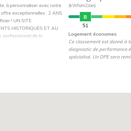
, à personnaliser avec notre
(kWh/m2/an)
e offre exceptionnelles : 2 ANS
B
cier ! UN SITE
51
NTS HISTORIQUES ET AU
Logement économes
, professionnel de la
Ce classement est donné à tit
eau souffle à l'Hôtel Ponsardin
diagnostic de performance é
au 4 pièces alliant confort
spécialisé. Un DPE sera remi
dans ce lieu d'exception.
te à la fin du XVIIIème siècle
e rémois. Investissez dans un
nnels.