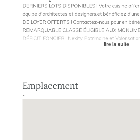
DERNIERS LOTS DISPONIBLES ! Votre cuisine offerte
équipe d'architectes et designers.et bénéficiez d'un
DE LOYER OFFERTS ! Contactez-nous pour en bénéfi
REMARQUABLE CLASSÉ ÉLIGIBLE AUX MONUME
DÉFICIT FONCIER ! Nexity Patrimoine et Valorisation
lire la suite
restauration de bâtiment, propose de donner un nouv
en préservant son image. 22 appartements du studio 
contemporain et charme de l'ancien seront restaurés 
Située en plein coeur de Reims, cette bâtisse construi
apparait comme un bâtiment emblématique du paysag
Emplacement
bien classé et profitez d'avantages fiscaux exceptio
-