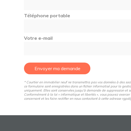
Téléphone portable
Votre e-mail
Envoyer ma demande
* Courtier en immobilier neuf ne transmettra pas vos données à des sociét
ce formulaire sont enregistrées dans un fichier informatisé pour la gestio
uniquement. Elles sont conservées jusqu’à demande de suppression et so
Conformément à la loi « informatique et libertés », vous pouvez exercer
concernant et les faire rectifier en nous contactant à cette adresse rg