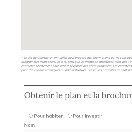
* Le site de Courtier en immobilier neuf propose des informations qui ne sont pa
programmes immobiliers, les lots, ainsi que les mentions spécifiques telles que « P
contacter directement pour vérifier l’éligibilité des offres proposées. Les caractér
pour des raisons techniques ou administratives. Les visuels présentés ne sont pa
Obtenir le plan et la brochu
Pour habiter
Pour investir
Nom