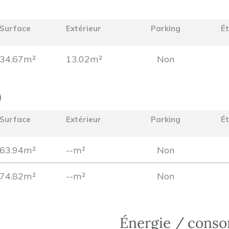
Surface
Extérieur
Parking
É
34.67m²
13.02m²
Non
)
Surface
Extérieur
Parking
É
63.94m²
--m²
Non
74.82m²
--m²
Non
Énergie / cons