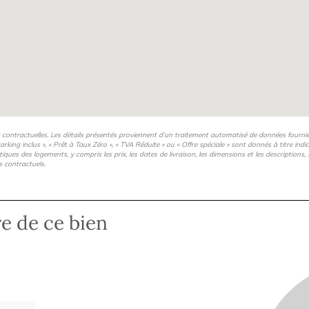
s contractuelles. Les détails présentés proviennent d’un traitement automatisé de données fourni
arking inclus », « Prêt à Taux Zéro », « TVA Réduite » ou « Offre spéciale » sont donnés à titre ind
istiques des logements, y compris les prix, les dates de livraison, les dimensions et les description
s contractuels.
re de ce bien