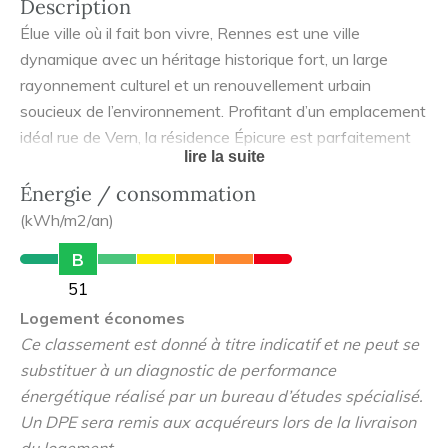
Description
Élue ville où il fait bon vivre, Rennes est une ville
dynamique avec un héritage historique fort, un large
rayonnement culturel et un renouvellement urbain
soucieux de l’environnement. Profitant d’un emplacement
idéal rue de Vern, la résidence Épicure est parfaitement
lire la suite
desservie et reliée au centre-ville de Rennes grâce au
réseau de transports en commun, elle possède
Énergie / consommation
également un accès rapide à la rocade rennaise.
(kWh/m2/an)
B
51
Logement économes
Ce classement est donné à titre indicatif et ne peut se
substituer à un diagnostic de performance
énergétique réalisé par un bureau d’études spécialisé.
Un DPE sera remis aux acquéreurs lors de la livraison