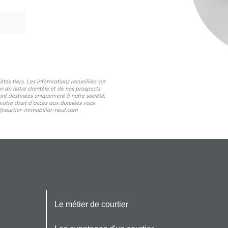
és tiers. Les informations recueillies sur
n de notre clientèle et de nos prospects
nt destinées uniquement à notre société.
 votre droit d’accès aux données vous
pd@courtier-immobilier-neuf.com
Le métier de courtier