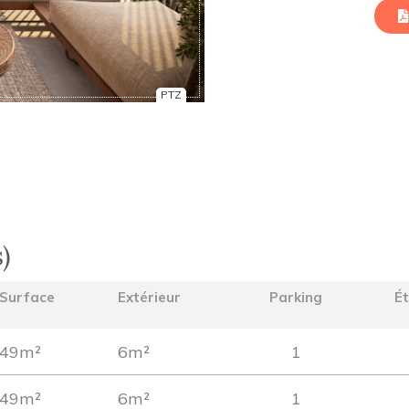
PTZ
)
Surface
Extérieur
Parking
É
49m²
6m²
1
49m²
6m²
1