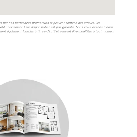
es par nos partenaires promoteurs et peuvent contenir des erreurs. Les
icatif uniquement. Leur disponibilité n’est pas garantie. Nous vous invitons à nous
s, sont également fournies à titre indicatif et peuvent être modifiées à tout moment