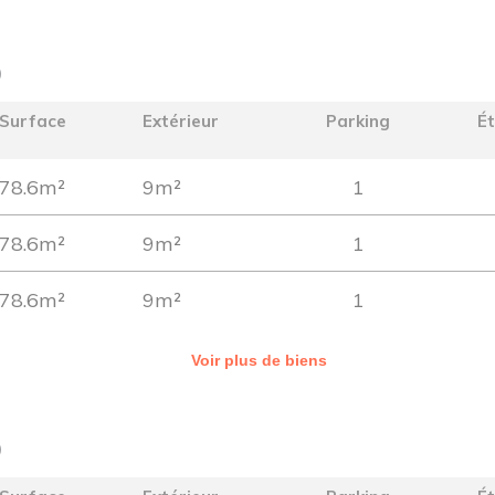
)
Surface
Extérieur
Parking
É
78.6m²
9m²
1
78.6m²
9m²
1
78.6m²
9m²
1
Voir plus de biens
)