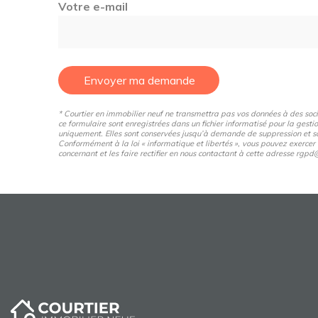
Votre e-mail
Envoyer ma demande
* Courtier en immobilier neuf ne transmettra pas vos données à des sociét
ce formulaire sont enregistrées dans un fichier informatisé pour la gestio
uniquement. Elles sont conservées jusqu’à demande de suppression et so
Conformément à la loi « informatique et libertés », vous pouvez exercer
concernant et les faire rectifier en nous contactant à cette adresse rg