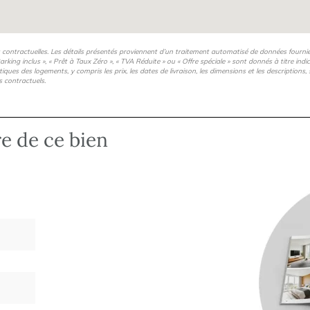
oncière (TFPB) jusqu’à 20
té d’avoir des revenus locatifs
 Acquisition via une personne
s contractuelles. Les détails présentés proviennent d’un traitement automatisé de données fourni
ntermédiaire (plafonds Pinel)
arking inclus », « Prêt à Taux Zéro », « TVA Réduite » ou « Offre spéciale » sont donnés à titre ind
istiques des logements, y compris les prix, les dates de livraison, les dimensions et les description
 mis en place des partenariats
s contractuels.
n locative qui vous
ent : Création de votre SCI ou
e packs meubles / cuisines
re de ce bien
e Garanties locatives et GLI
 de votre investissement Pour
 !
s roulants électriques Parquet
 douche ou baignoire, avec meuble
n pour tous les logements