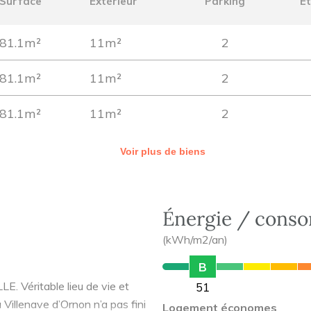
Surface
Extérieur
Parking
É
81.1m²
11m²
2
81.1m²
11m²
2
81.1m²
11m²
2
Voir plus de biens
Énergie / cons
(kWh/m2/an)
B
éritable lieu de vie et
51
 Villenave d’Ornon n’a pas fini
Logement économes