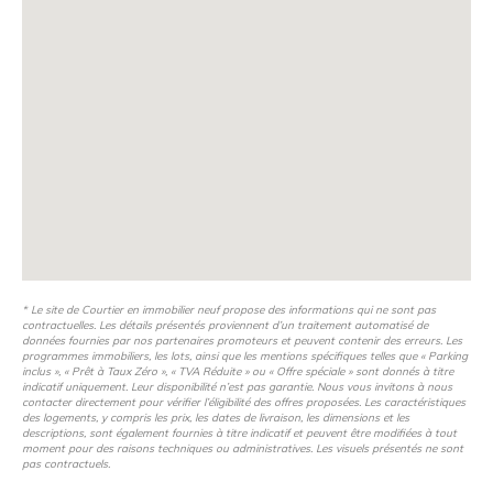
* Le site de Courtier en immobilier neuf propose des informations qui ne sont pas
contractuelles. Les détails présentés proviennent d’un traitement automatisé de
données fournies par nos partenaires promoteurs et peuvent contenir des erreurs. Les
programmes immobiliers, les lots, ainsi que les mentions spécifiques telles que « Parking
inclus », « Prêt à Taux Zéro », « TVA Réduite » ou « Offre spéciale » sont donnés à titre
indicatif uniquement. Leur disponibilité n’est pas garantie. Nous vous invitons à nous
contacter directement pour vérifier l’éligibilité des offres proposées. Les caractéristiques
des logements, y compris les prix, les dates de livraison, les dimensions et les
descriptions, sont également fournies à titre indicatif et peuvent être modifiées à tout
moment pour des raisons techniques ou administratives. Les visuels présentés ne sont
pas contractuels.