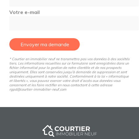
Votre e-mail
Envoyer ma demande
* Courtier en immobilier neuf ne transmettra pas vos données à des sociétés
tiers. Les informations recueillies sur ce formulaire sont enregistrées dans un
fichier informatisé pour la gestion de notre clientèle et de nos prospects
uniquement. Elles sont conservées jusqu’à demande de suppression et sont
destinées uniquement à notre société. Conformément à la loi « informatique
et libertés », vous pouvez exercer votre droit d’accès aux données vous
concernant et les faire rectifier en nous contactant à cette adresse
rgpd@courtier-immobilier-neuf.com