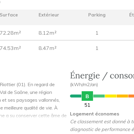
)
Surface
Extérieur
Parking
É
72.28m²
8.12m²
1
74.53m²
8.47m²
1
Énergie / cons
iottier (01). En regard de
(kWh/m2/an)
Val de Saône, une région
B
on et ses paysages vallonnés,
51
e meilleure qualité de vie. À
Logement économes
ne a su conserver cette âme de
Ce classement est donné à tit
tures de transport : l'autoroute
diagnostic de performance é
s de 5 km et un réseau de bus.