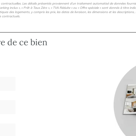
s contractuelles. Les détails présentés proviennent d’un traitement automatisé de données fourni
arking inclus », « Prêt à Taux Zéro », « TVA Réduite » ou « Offre spéciale » sont donnés à titre ind
istiques des logements, y compris les prix, les dates de livraison, les dimensions et les description
s contractuels.
re de ce bien