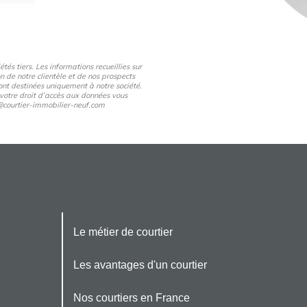
és tiers. Les informations recueillies sur
n de notre clientèle et de nos prospects
nt destinées uniquement à notre société.
 votre droit d’accès aux données vous
pd@courtier-immobilier-neuf.com
Le métier de courtier
Les avantages d'un courtier
Nos courtiers en France