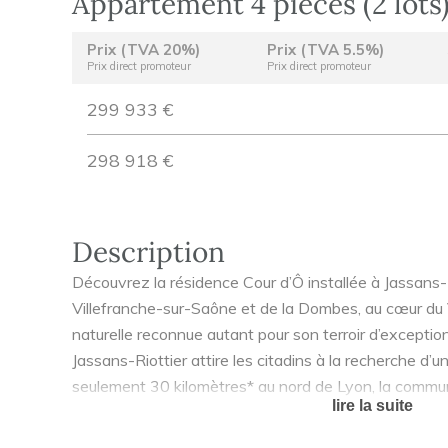
Appartement 4 pièces (2 lots
Prix (TVA 20%)
Prix (TVA 5.5%)
Prix direct promoteur
Prix direct promoteur
299 933 €
298 918 €
Description
Découvrez la résidence Cour d’Ô installée à Jassans-R
Villefranche-sur-Saône et de la Dombes, au cœur du 
naturelle reconnue autant pour son terroir d’excepti
Jassans-Riottier attire les citadins à la recherche d’un
seulement 30 kilomètres* au nord de Lyon, la commu
lire la suite
village. Idéalement connectée par plusieurs infrastruc
A6 à 3 km, la gare de Villefranche-sur-Saône à moin