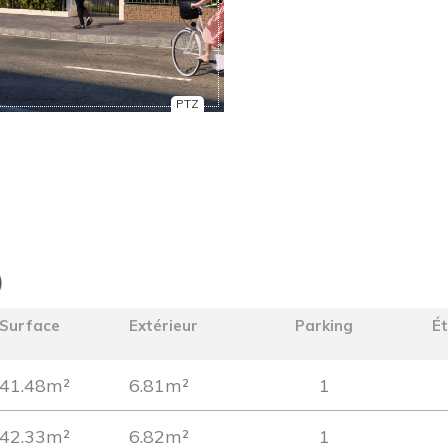
PTZ
)
Surface
Extérieur
Parking
É
41.48m²
6.81m²
1
42.33m²
6.82m²
1