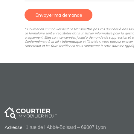
Envoyer ma demande
* Courtier en immobilier neuf ne transmettra pas vos données à des sociét
ce formulaire sont enregistrées dans un fichier informatisé pour la gestio
uniquement. Elles sont conservées jusqu’à demande de suppression et so
Conformément à la loi « informatique et libertés », vous pouvez exercer
concernant et les faire rectifier en nous contactant à cette adresse rg
Adresse :
1 rue de l’Abbé-Boisard – 69007 Lyon