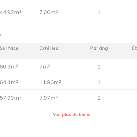
44.92m²
7.06m²
1
)
Surface
Extérieur
Parking
É
60.9m²
7m²
1
64.4m²
11.96m²
1
57.93m²
7.97m²
1
Voir plus de biens