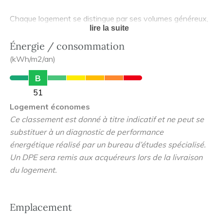
Chaque logement se distingue par ses volumes généreux,
lire la suite
ses belles hauteurs sous plafond et ses larges
ouvertures, inondant les pièces à vivre de lumière
Énergie / consommation
naturelle.
(kWh/m2/an)
B
En rez-de-chaussée, de charmants jardins privatifs
51
prolongent les espaces intérieurs, tandis que les étages
Logement économes
bénéficient de grandes terrasses, offrant un véritable
Ce classement est donné à titre indicatif et ne peut se
havre de paix.
substituer à un diagnostic de performance
énergétique réalisé par un bureau d’études spécialisé.
Un parking en sous-sol privatif et un local à vélos
Un DPE sera remis aux acquéreurs lors de la livraison
sécurisé facilitent le quotidien.
du logement.
Idéalement située à 2 minutes à pied de la rue Houdan et
de ses commerces, Cour de Charlotte bénéficie d'un
Emplacement
environnement privilégié avec un accès rapide aux