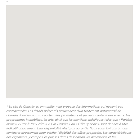
-
équipements sportifs et aux établissements scolaires
réputés de la ville.
* Le site de Courtier en immobilier neuf propose des informations qui ne sont pas
contractuelles. Les détails présentés proviennent d’un traitement automatisé de
données fournies par nos partenaires promoteurs et peuvent contenir des erreurs. Les
programmes immobiliers, les lots, ainsi que les mentions spécifiques telles que « Parking
inclus », « Prêt à Taux Zéro », « TVA Réduite » ou « Offre spéciale » sont donnés à titre
indicatif uniquement. Leur disponibilité n’est pas garantie. Nous vous invitons à nous
contacter directement pour vérifier l’éligibilité des offres proposées. Les caractéristiques
des logements, y compris les prix, les dates de livraison, les dimensions et les