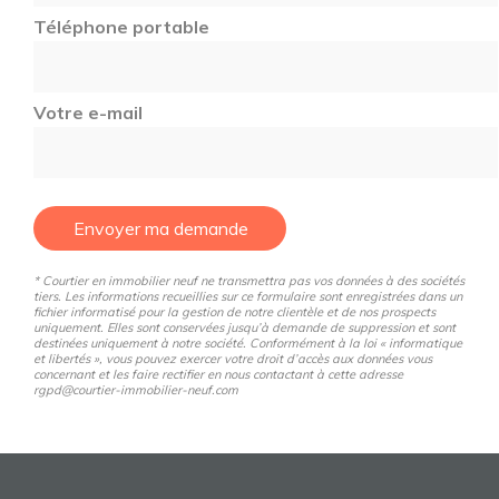
Téléphone portable
Votre e-mail
Envoyer ma demande
* Courtier en immobilier neuf ne transmettra pas vos données à des sociétés
tiers. Les informations recueillies sur ce formulaire sont enregistrées dans un
fichier informatisé pour la gestion de notre clientèle et de nos prospects
uniquement. Elles sont conservées jusqu’à demande de suppression et sont
destinées uniquement à notre société. Conformément à la loi « informatique
et libertés », vous pouvez exercer votre droit d’accès aux données vous
concernant et les faire rectifier en nous contactant à cette adresse
rgpd@courtier-immobilier-neuf.com