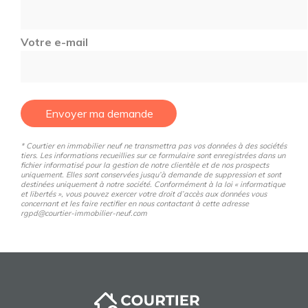
Votre e-mail
Envoyer ma demande
* Courtier en immobilier neuf ne transmettra pas vos données à des sociétés
tiers. Les informations recueillies sur ce formulaire sont enregistrées dans un
fichier informatisé pour la gestion de notre clientèle et de nos prospects
uniquement. Elles sont conservées jusqu’à demande de suppression et sont
destinées uniquement à notre société. Conformément à la loi « informatique
et libertés », vous pouvez exercer votre droit d’accès aux données vous
concernant et les faire rectifier en nous contactant à cette adresse
rgpd@courtier-immobilier-neuf.com