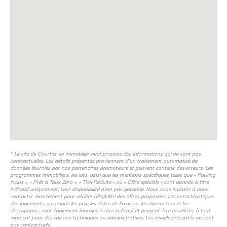
* Le site de Courtier en immobilier neuf propose des informations qui ne sont pas
contractuelles. Les détails présentés proviennent d’un traitement automatisé de
données fournies par nos partenaires promoteurs et peuvent contenir des erreurs. Les
programmes immobiliers, les lots, ainsi que les mentions spécifiques telles que « Parking
inclus », « Prêt à Taux Zéro », « TVA Réduite » ou « Offre spéciale » sont donnés à titre
indicatif uniquement. Leur disponibilité n’est pas garantie. Nous vous invitons à nous
contacter directement pour vérifier l’éligibilité des offres proposées. Les caractéristiques
des logements, y compris les prix, les dates de livraison, les dimensions et les
descriptions, sont également fournies à titre indicatif et peuvent être modifiées à tout
moment pour des raisons techniques ou administratives. Les visuels présentés ne sont
pas contractuels.